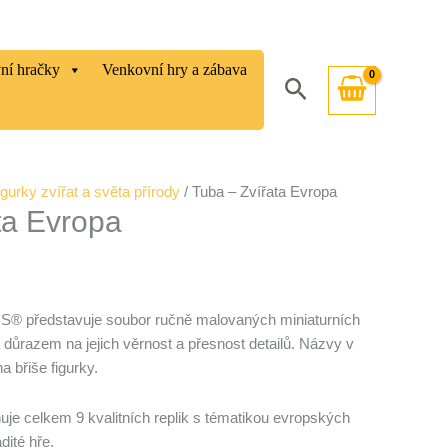
vní hračky
Venkovní hry a zábava
Hledat
igurky zvířat a světa přírody
/ Tuba – Zvířata Evropa
ta Evropa
S® představuje soubor ručně malovaných miniaturních
a důrazem na jejich věrnost a přesnost detailů. Názvy v
a břiše figurky.
je celkem 9 kvalitních replik s tématikou evropských
dité hře.