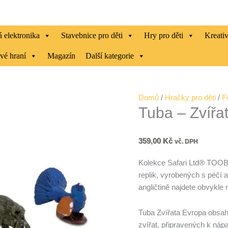
 elektronika
Stavebnice pro děti
Hry pro děti
Kreati
vé hraní
Magazín
Další kategorie
Tuba
Domů
/
Hračky pro děti
/
F
Tuba – Zvířa
-
Zvířata
Evropa
359,00
Kč
vč. DPH
množství
Kolekce Safari Ltd® TOOB
replik, vyrobených s péčí 
angličtině najdete obvykle n
Tuba Zvířata Evropa obsahu
zvířat, připravených k nápa