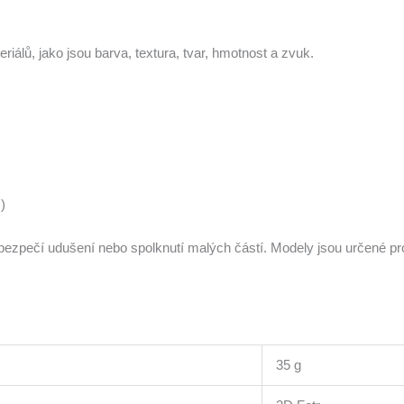
riálů, jako jsou barva, textura, tvar, hmotnost a zvuk.
)
nebezpečí udušení nebo spolknutí malých částí. Modely jsou určené p
35 g