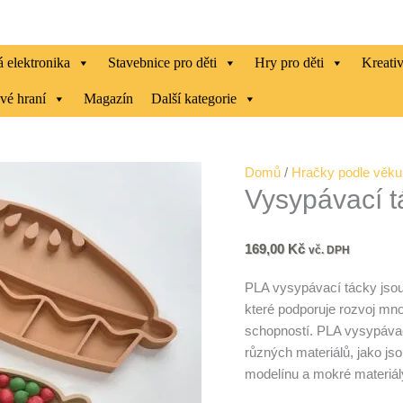
 elektronika
Stavebnice pro děti
Hry pro děti
Kreati
vé hraní
Magazín
Další kategorie
Vysypávací
Domů
/
Hračky podle věku
Vysypávací 
tác
KOLÁČ
množství
169,00
Kč
vč. DPH
PLA vysypávací tácky jsou
které podporuje rozvoj mn
schopností. PLA vysypáva
různých materiálů, jako jso
modelínu a mokré materiál