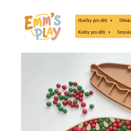
Přeskočit
na
obsah
Hračky pro děti
Dětská
Knihy pro děti
Smyslo