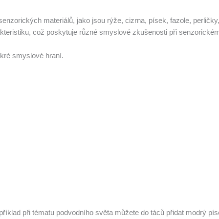
enzorických materiálů, jako jsou rýže, cizrna, písek, fazole, perlič
kteristiku, což poskytuje různé smyslové zkušenosti při senzorickém
okré smyslové hraní.
říklad při tématu podvodního světa můžete do táců přidat modrý píse