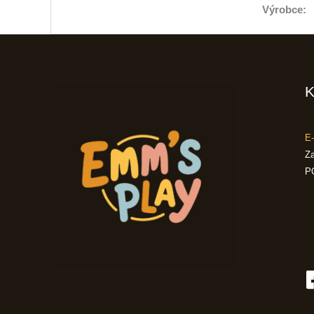
Výrobce:
K
E-
Za
P