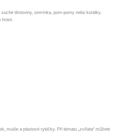
ky, suché těstoviny, semínka, pom-pomy nebo korálky.
 hraní.
k, mušle a plastové rybičky. Při tématu „zvířata“ můžete