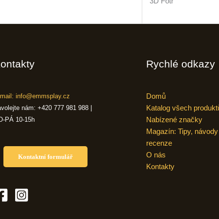
3D Fotr
ontakty
Rychlé odkazy
Domů
mail: info@emmsplay.cz
Katalog všech produkt
volejte nám: +420 777 981 988 |
Nabízené značky
O-PÁ 10-15h
Magazín: Tipy, návody
recenze
O nás
Kontaktní formulář
Kontakty