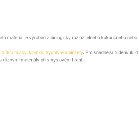
nto materiál je vyroben z biologicky rozložitelného kukuřičného nebo
u
třídící misky, lopatky, trychtýře a pinzety
. Pro snadnější třídění/úkli
i s různými materiály při smyslovém hraní.