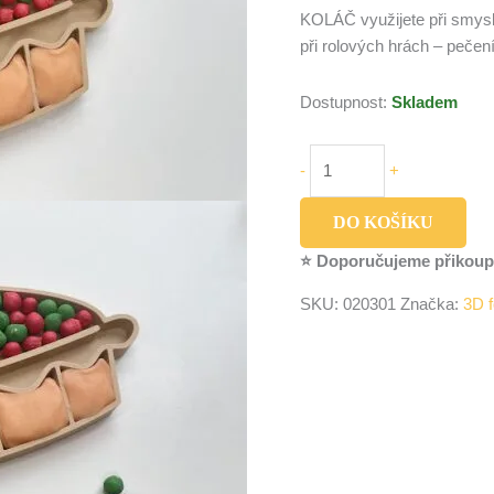
KOLÁČ využijete při smysl
při rolových hrách – pečení
Dostupnost:
Skladem
-
+
DO KOŠÍKU
⭐ Doporučujeme přikoup
SKU:
020301
Značka:
3D f