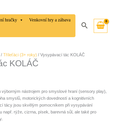
vní hračky
Venkovní hry a zábava
Hledat
/
Tříleťáci (3+ roky)
/ Vysypávací tác KOLÁČ
tác KOLÁČ
 výborným nástrojem pro smyslové hraní (sensory play),
oha smyslů, motorických dovedností a kognitivních
cí tácy jsou skvělým pomocníkem při vysypávání
u např. rýže, cizrna, písek, barevná sůl, ale také pro
y.