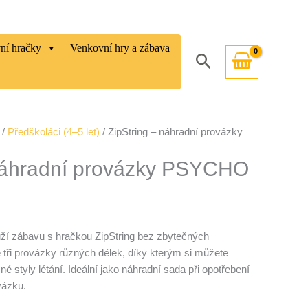
vní hračky
Venkovní hry a zábava
Hledat
/
Předškoláci (4–5 let)
/ ZipString – náhradní provázky
 náhradní provázky PSYCHO
ží zábavu s hračkou ZipString bez zbytečných
e tři provázky různých délek, díky kterým si můžete
né styly létání. Ideální jako náhradní sada při opotřebení
vázku.