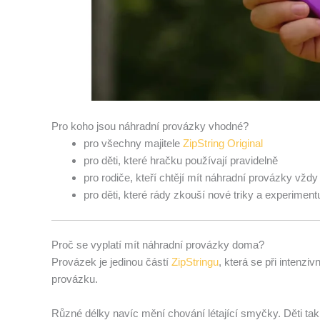
Pro koho jsou náhradní provázky vhodné?
pro všechny majitele
ZipString Original
pro děti, které hračku používají pravidelně
pro rodiče, kteří chtějí mít náhradní provázky vždy
pro děti, které rády zkouší nové triky a experimen
Proč se vyplatí mít náhradní provázky doma?
Provázek je jedinou částí
ZipStringu
, která se při intenz
provázku.
Různé délky navíc mění chování létající smyčky. Děti ta