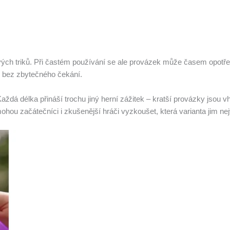
ých triků. Při častém používání se ale provázek může časem opotřebo
e bez zbytečného čekání.
aždá délka přináší trochu jiný herní zážitek – kratší provázky jsou v
mohou začátečníci i zkušenější hráči vyzkoušet, která varianta jim ne