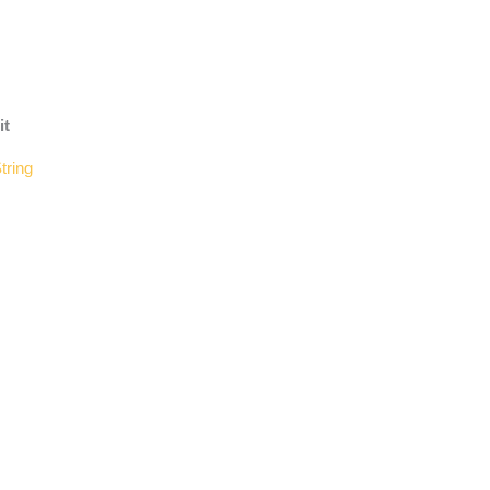
it
tring