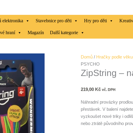
 elektronika
Stavebnice pro děti
Hry pro děti
Kreati
vé hraní
Magazín
Další kategorie
ZipString
Domů
/
Hračky podle věku
–
PSYCHO
ZipString –
náhradní
provázky
PSYCHO
219,00
Kč
vč. DPH
množství
Náhradní provázky prodlou
přestávek. V balení najdet
vyzkoušet nové triky i odliš
nebo ztrátě původního pro