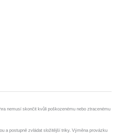
ená hra nemusí skončit kvůli poškozenému nebo ztracenému
u a postupně zvládat složitější triky. Výměna provázku