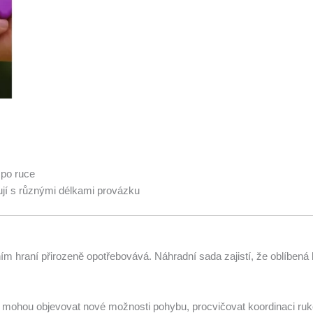
 po ruce
tují s různými délkami provázku
ivním hraní přirozeně opotřebovává. Náhradní sada zajistí, že oblíb
k mohou objevovat nové možnosti pohybu, procvičovat koordinaci ruko