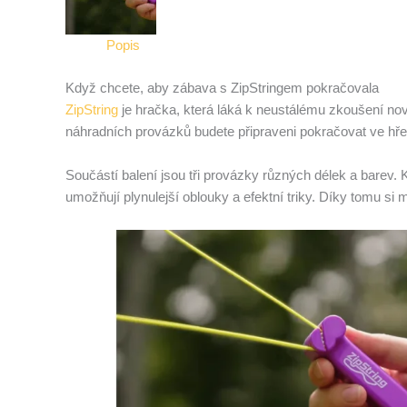
Popis
Když chcete, aby zábava s ZipStringem pokračovala
ZipString
je hračka, která láká k neustálému zkoušení nov
náhradních provázků budete připraveni pokračovat ve hř
Součástí balení jsou tři provázky různých délek a barev. K
umožňují plynulejší oblouky a efektní triky. Díky tomu si 