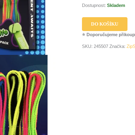
Dostupnost:
Skladem
DO KOŠÍKU
⭐ Doporučujeme přikoup
SKU:
245507
Značka:
ZipS