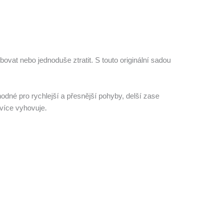
vat nebo jednoduše ztratit. S touto originální sadou
hodné pro rychlejší a přesnější pohyby, delší zase
jvíce vyhovuje.