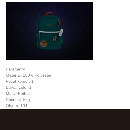
Parametry
Materiál: 100% Polyester
Počet komor: 1
Barva: zelená
Motiv: Fotbal
Nosnost: 5kg
Objem: 10 l