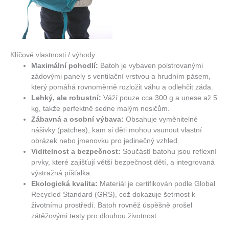
Klíčové vlastnosti / výhody
Maximální pohodlí:
Batoh je vybaven polstrovanými
zádovými panely s ventilační vrstvou a hrudním pásem,
který pomáhá rovnoměrně rozložit váhu a odlehčit záda.
Lehký, ale robustní:
Váží pouze cca 300 g a unese až 5
kg, takže perfektně sedne malým nosičům.
Zábavná a osobní výbava:
Obsahuje vyměnitelné
nášivky (patches), kam si děti mohou vsunout vlastní
obrázek nebo jmenovku pro jedinečný vzhled.
Viditelnost a bezpečnost:
Součástí batohu jsou reflexní
prvky, které zajišťují větší bezpečnost dětí, a integrovaná
výstražná píšťalka.
Ekologická kvalita:
Materiál je certifikován podle Global
Recycled Standard (GRS), což dokazuje šetrnost k
životnímu prostředí. Batoh rovněž úspěšně prošel
zátěžovými testy pro dlouhou životnost.