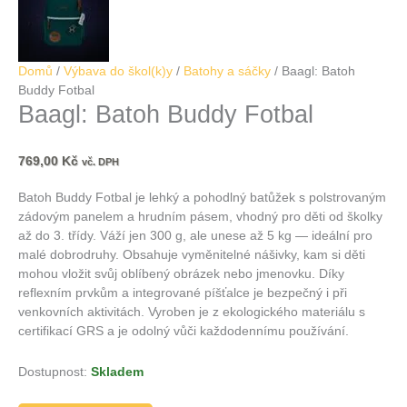
Domů
/
Výbava do škol(k)y
/
Batohy a sáčky
/ Baagl: Batoh
Buddy Fotbal
Baagl: Batoh Buddy Fotbal
769,00
Kč
vč. DPH
Batoh Buddy Fotbal je lehký a pohodlný batůžek s polstrovaným
zádovým panelem a hrudním pásem, vhodný pro děti od školky
až do 3. třídy. Váží jen 300 g, ale unese až 5 kg — ideální pro
malé dobrodruhy. Obsahuje vyměnitelné nášivky, kam si děti
mohou vložit svůj oblíbený obrázek nebo jmenovku. Díky
reflexním prvkům a integrované píšťalce je bezpečný i při
venkovních aktivitách. Vyroben je z ekologického materiálu s
certifikací GRS a je odolný vůči každodennímu používání.
Dostupnost:
Skladem