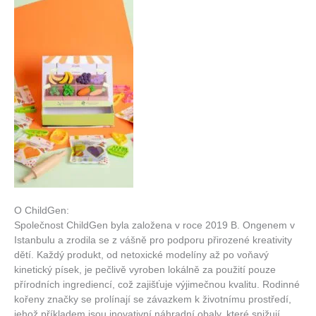
O ChildGen:
Společnost ChildGen byla založena v roce 2019 B. Ongenem v
Istanbulu a zrodila se z vášně pro podporu přirozené kreativity
dětí. Každý produkt, od netoxické modelíny až po voňavý
kinetický písek, je pečlivě vyroben lokálně za použití pouze
přírodních ingrediencí, což zajišťuje výjimečnou kvalitu. Rodinné
kořeny značky se prolínají se závazkem k životnímu prostředí,
jehož příkladem jsou inovativní náhradní obaly, které snižují