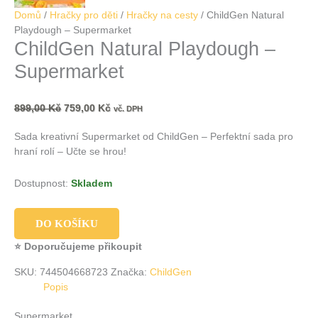
Domů
/
Hračky pro děti
/
Hračky na cesty
/ ChildGen Natural
Playdough – Supermarket
ChildGen Natural Playdough –
Supermarket
899,00
Kč
759,00
Kč
vč. DPH
Sada kreativní Supermarket od ChildGen – Perfektní sada pro
hraní rolí – Učte se hrou!
Dostupnost:
Skladem
DO KOŠÍKU
⭐ Doporučujeme přikoupit
SKU:
744504668723
Značka:
ChildGen
Popis
Supermarket