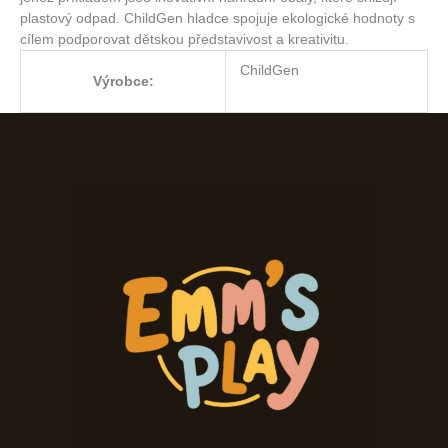
plastový odpad. ChildGen hladce spojuje ekologické hodnoty s
cílem podporovat dětskou představivost a kreativitu.
ChildGen
Výrobce: