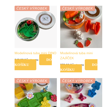
ČESKÝ VÝROBEK
ČESKÝ VÝROBEK
Modelínová tuba mini DINO
Modelínová tuba mini
ZAJÍČEK
DO
249,00
Kč
vč. DPH
KOŠÍKU
DO
279,00
Kč
vč. DPH
KOŠÍKU
ČESKÝ VÝROBEK
ČESKÝ VÝROBEK