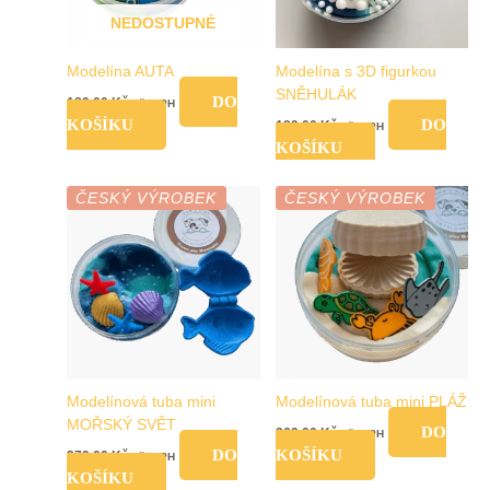
NEDOSTUPNÉ
Modelína AUTA
Modelína s 3D figurkou
SNĚHULÁK
DO
189,00
Kč
vč. DPH
KOŠÍKU
DO
189,00
Kč
vč. DPH
KOŠÍKU
ČESKÝ VÝROBEK
ČESKÝ VÝROBEK
Modelínová tuba mini
Modelínová tuba mini PLÁŽ
MOŘSKÝ SVĚT
DO
269,00
Kč
vč. DPH
DO
KOŠÍKU
279,00
Kč
vč. DPH
KOŠÍKU