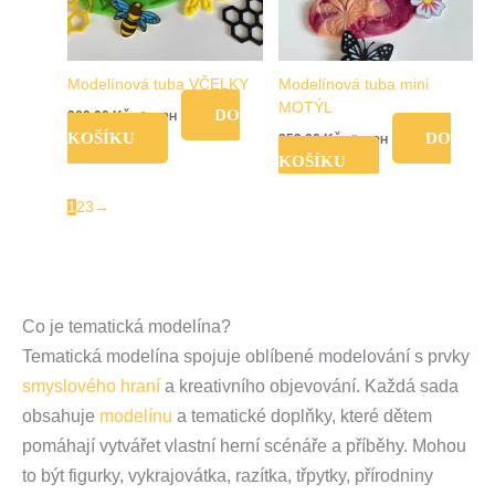
Modelínová tuba VČELKY
Modelínová tuba mini
MOTÝL
DO
389,00
Kč
vč. DPH
KOŠÍKU
DO
259,00
Kč
vč. DPH
KOŠÍKU
1
2
3
→
Co je tematická modelína?
Tematická modelína spojuje oblíbené modelování s prvky
smyslového hraní
a kreativního objevování. Každá sada
obsahuje
modelínu
a tematické doplňky, které dětem
pomáhají vytvářet vlastní herní scénáře a příběhy. Mohou
to být figurky, vykrajovátka, razítka, třpytky, přírodniny