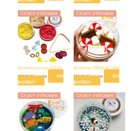
ČESKÝ VÝROBEK
ČESKÝ VÝROBEK
Modelínová tuba PIZZA
Modelína ZIMNÍ MLSÁNÍ
DO
DO
289,00
Kč
199,00
Kč
vč. DPH
vč. DPH
KOŠÍKU
KOŠÍKU
ČESKÝ VÝROBEK
ČESKÝ VÝROBEK