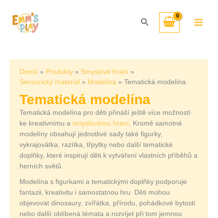
Přeskočit
Seřazeno
na
od
Hledat
obsah
nejnovějších
Domů
Produkty
Smyslové hraní
Senzorický materiál
Modelína
Tematická modelína
Tematická modelína
Tematická modelína pro děti přináší ještě více možností
ke kreativnímu a
smyslovému hraní
. Kromě samotné
modelíny obsahují jednotlivé sady také figurky,
vykrajovátka, razítka, třpytky nebo další tematické
doplňky, které inspirují děti k vytváření vlastních příběhů a
herních světů.
Modelína s figurkami a tematickými doplňky podporuje
fantazii, kreativitu i samostatnou hru. Děti mohou
objevovat dinosaury, zvířátka, přírodu, pohádkové bytosti
nebo další oblíbená témata a rozvíjet při tom jemnou