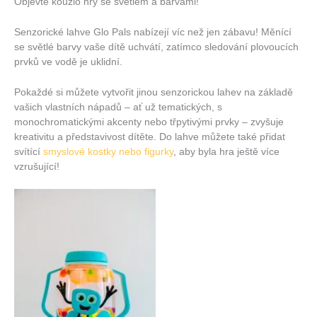
Objevte kouzlo hry se světlem a barvami!
Senzorické lahve Glo Pals nabízejí víc než jen zábavu! Měnící
se světlé barvy vaše dítě uchvátí, zatímco sledování plovoucích
prvků ve vodě je uklidní.
Pokaždé si můžete vytvořit jinou senzorickou lahev na základě
vašich vlastních nápadů – ať už tematických, s
monochromatickými akcenty nebo třpytivými prvky – zvyšuje
kreativitu a představivost dítěte. Do lahve můžete také přidat
svítící
smyslové kostky nebo figurky
, aby byla hra ještě více
vzrušující!