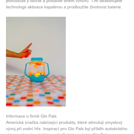
jednoduše ji otočte a postavte dnem vzhůru. Tím deaktivujete
technologii aktivace kapalinou a prodloužíte životnost baterie.
Informace o firmě Glo Pals
Americká značka nabízející produkty, které stimulují smyslový
vývoj při vodní hře. Inspirací pro Glo Pals byl příběh autistického