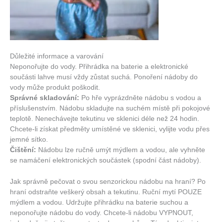
Důležité informace a varování
Neponořujte do vody. Přihrádka na baterie a elektronické
součásti lahve musí vždy zůstat suchá. Ponoření nádoby do
vody může produkt poškodit.
Správné skladování:
Po hře vyprázdněte nádobu s vodou a
příslušenstvím. Nádobu skladujte na suchém místě při pokojové
teplotě. Nenechávejte tekutinu ve sklenici déle než 24 hodin.
Chcete-li získat předměty umístěné ve sklenici, vylijte vodu přes
jemné sítko.
Čištění:
Nádobu lze ručně umýt mýdlem a vodou, ale vyhněte
se namáčení elektronických součástek (spodní část nádoby).
Jak správně pečovat o svou senzorickou nádobu na hraní? Po
hraní odstraňte veškerý obsah a tekutinu. Ruční mytí POUZE
mýdlem a vodou. Udržujte přihrádku na baterie suchou a
neponořujte nádobu do vody. Chcete-li nádobu VYPNOUT,