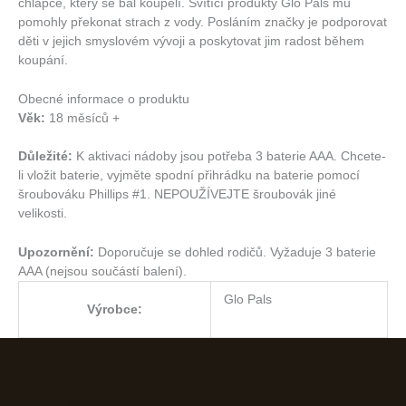
chlapce, který se bál koupelí. Svítící produkty Glo Pals mu
pomohly překonat strach z vody. Posláním značky je podporovat
děti v jejich smyslovém vývoji a poskytovat jim radost během
koupání.
Obecné informace o produktu
Věk:
18 měsíců +
Důležité:
K aktivaci nádoby jsou potřeba 3 baterie AAA. Chcete-
li vložit baterie, vyjměte spodní přihrádku na baterie pomocí
šroubováku Phillips #1. NEPOUŽÍVEJTE šroubovák jiné
velikosti.
Upozornění:
Doporučuje se dohled rodičů. Vyžaduje 3 baterie
AAA (nejsou součástí balení).
Glo Pals
Výrobce: