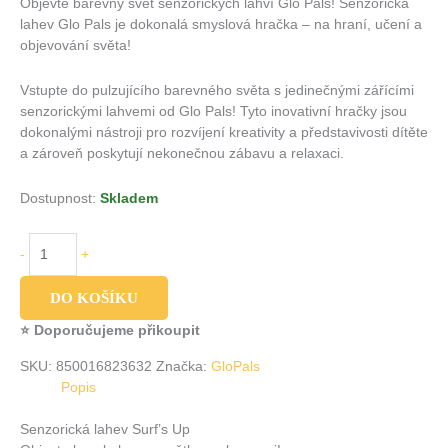
Objevte barevný svět senzorických lahví Glo Pals! Senzoricka
lahev Glo Pals je dokonalá smyslová hračka – na hraní, učení a
objevování světa!
Vstupte do pulzujícího barevného světa s jedinečnými zářícími
senzorickými lahvemi od Glo Pals! Tyto inovativní hračky jsou
dokonalými nástroji pro rozvíjení kreativity a představivosti dítěte
a zároveň poskytují nekonečnou zábavu a relaxaci.
Dostupnost:
Skladem
-
+
DO KOŠÍKU
⭐ Doporučujeme přikoupit
SKU:
850016823632
Značka:
GloPals
Popis
Senzorická lahev Surf’s Up