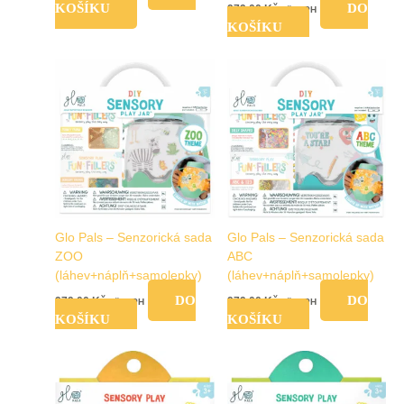
KOŠÍKU
DO
979,00
Kč
vč. DPH
KOŠÍKU
Glo Pals – Senzorická sada
Glo Pals – Senzorická sada
ZOO
ABC
(láhev+náplň+samolepky)
(láhev+náplň+samolepky)
DO
DO
979,00
Kč
979,00
Kč
vč. DPH
vč. DPH
KOŠÍKU
KOŠÍKU