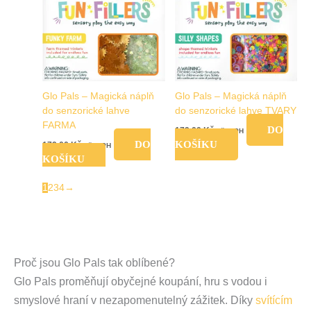
Glo Pals – Magická náplň
Glo Pals – Magická náplň
do senzorické lahve
do senzorické lahve TVARY
FARMA
DO
179,00
Kč
vč. DPH
DO
KOŠÍKU
179,00
Kč
vč. DPH
KOŠÍKU
1
2
3
4
→
Proč jsou Glo Pals tak oblíbené?
Glo Pals proměňují obyčejné koupání, hru s vodou i
smyslové hraní v nezapomenutelný zážitek. Díky
svítícím