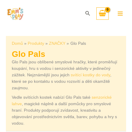
Přeskočit
Seřazeno
na
od
Hledat
obsah
nejnovějších
Domů
Produkty
ZNAČKY
Glo Pals
Glo Pals
Glo Pals jsou oblíbené smyslové hračky, které proměňují
koupání, hru s vodou i senzorické aktivity v jedinečný
zážitek. Nejznámější jsou jejich
svítící kostky do vody
,
které se po kontaktu s vodou rozsvítí a děti okamžitě
zaujmou.
Vedle svítících kostek nabízí Glo Pals také
senzorické
lahve
, magické náplně a další pomůcky pro smyslové
hraní. Produkty podporují zvídavost, kreativitu a
objevování prostřednictvím světla, barev, pohybu a hry s
vodou.