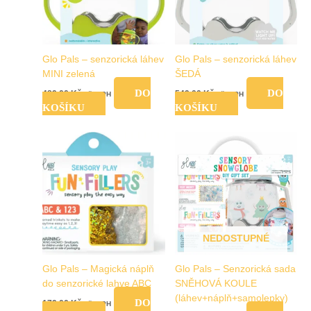
Glo Pals – senzorická láhev
Glo Pals – senzorická láhev
MINI zelená
ŠEDÁ
DO
DO
489,00
Kč
549,00
Kč
vč. DPH
vč. DPH
KOŠÍKU
KOŠÍKU
NEDOSTUPNÉ
Glo Pals – Magická náplň
Glo Pals – Senzorická sada
do senzorické lahve ABC
SNĚHOVÁ KOULE
(láhev+náplň+samolepky)
DO
179,00
Kč
vč. DPH