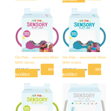
Glo Pals – senzorická láhev
Glo Pals – senzorická láhev
MINI růžová
MINI modrá
DO
DO
489,00
Kč
489,00
Kč
vč. DPH
vč. DPH
KOŠÍKU
KOŠÍKU