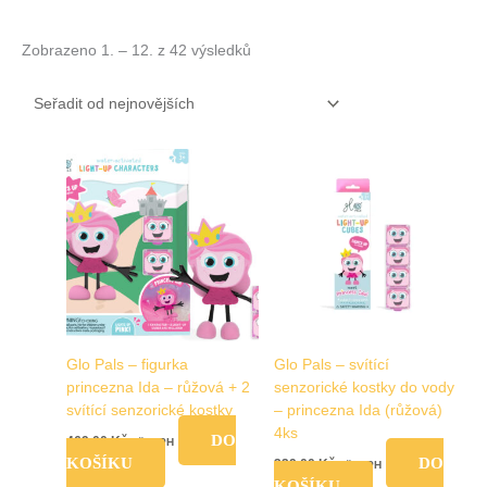
Zobrazeno 1. – 12. z 42 výsledků
Glo Pals – figurka
Glo Pals – svítící
princezna Ida – růžová + 2
senzorické kostky do vody
svítící senzorické kostky
– princezna Ida (růžová)
4ks
DO
469,00
Kč
vč. DPH
KOŠÍKU
DO
329,00
Kč
vč. DPH
KOŠÍKU