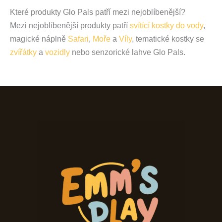
Které produkty Glo Pals patří mezi nejoblíbenější?
Mezi nejoblíbenější produkty patří
svítící kostky do vody
,
magické náplně
Safari
,
Moře
a
Víly
, tematické kostky se
zvířátky
a
vozidly
nebo senzorické lahve Glo Pals.