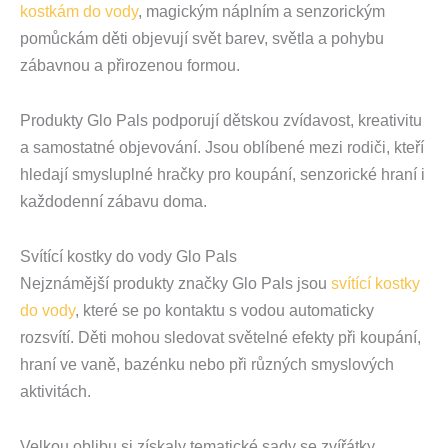
kostkám do vody
, magickým náplním a senzorickým
pomůckám děti objevují svět barev, světla a pohybu
zábavnou a přirozenou formou.
Produkty Glo Pals podporují dětskou zvídavost, kreativitu
a samostatné objevování. Jsou oblíbené mezi rodiči, kteří
hledají smysluplné hračky pro koupání, senzorické hraní i
každodenní zábavu doma.
Svítící kostky do vody Glo Pals
Nejznámější produkty značky Glo Pals jsou
svítící kostky
do vody
, které se po kontaktu s vodou automaticky
rozsvítí. Děti mohou sledovat světelné efekty při koupání,
hraní ve vaně, bazénku nebo při různých smyslových
aktivitách.
Velkou oblibu si získaly tematické sady se zvířátky,