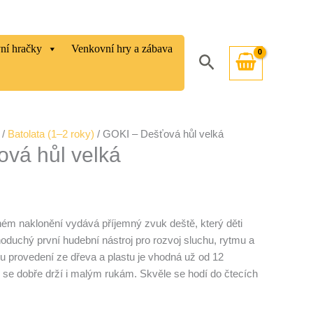
vní hračky
Venkovní hry a zábava
Hledat
/
Batolata (1–2 roky)
/ GOKI – Dešťová hůl velká
vá hůl velká
m naklonění vydává příjemný zvuk deště, který děti
noduchý první hudební nástroj pro rozvoj sluchu, rytmu a
u provedení ze dřeva a plastu je vhodná už od 12
 se dobře drží i malým rukám. Skvěle se hodí do čtecích