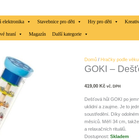
 elektronika
Stavebnice pro děti
Hry pro děti
Kreati
vé hraní
Magazín
Další kategorie
GOKI
Domů
/
Hračky podle věku
GOKI – Dešťo
-
Dešťová
hůl
419,00
Kč
vč. DPH
velká
množství
Dešťová hůl GOKI po jemné
uklidní a zaujme. Je to jed
soustředění. Díky odolném
měsíců. Měří 34 cm, takže
a relaxačních rituálů.
Dostupnost:
Skladem