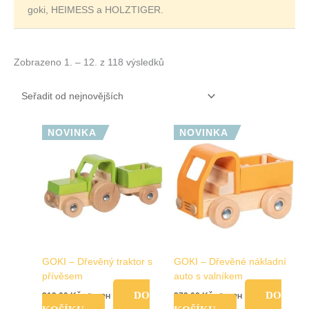
goki, HEIMESS a HOLZTIGER.
Zobrazeno 1. – 12. z 118 výsledků
NOVINKA
NOVINKA
GOKI – Dřevěný traktor s
GOKI – Dřevěné nákladní
přívěsem
auto s valníkem
DO
DO
319,00
Kč
279,00
Kč
vč. DPH
vč. DPH