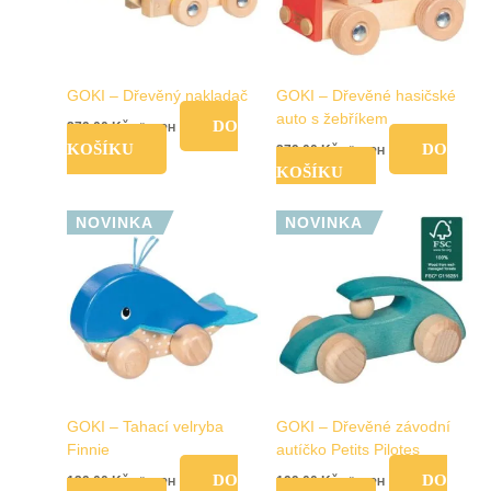
GOKI – Dřevěný nakladač
GOKI – Dřevěné hasičské
auto s žebříkem
DO
279,00
Kč
vč. DPH
KOŠÍKU
DO
279,00
Kč
vč. DPH
KOŠÍKU
NOVINKA
NOVINKA
GOKI – Tahací velryba
GOKI – Dřevěné závodní
Finnie
autíčko Petits Pilotes
DO
DO
139,00
Kč
199,00
Kč
vč. DPH
vč. DPH