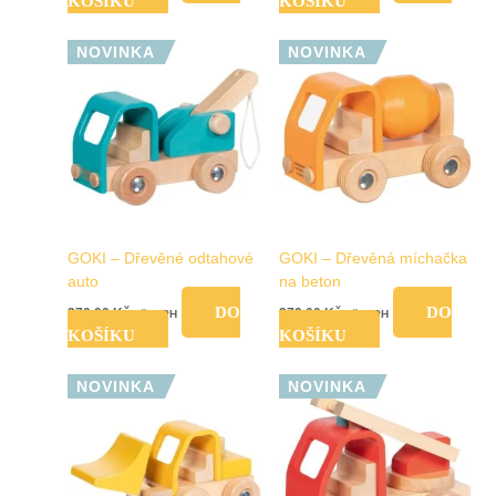
KOŠÍKU
KOŠÍKU
NOVINKA
NOVINKA
GOKI – Dřevěné odtahové
GOKI – Dřevěná míchačka
auto
na beton
DO
DO
279,00
Kč
279,00
Kč
vč. DPH
vč. DPH
KOŠÍKU
KOŠÍKU
NOVINKA
NOVINKA