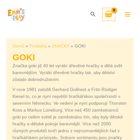
Přeskočit
Seřazeno
na
od
Hledat
obsah
nejnovějších
Domů
Produkty
ZNAČKY
GOKI
GOKI
Značka goki již 40 let vyrábí dřevěné hračky a dělá svět
barevnějším. Vyrábí dřevěné hračky tak, aby dětství
zůstalo dobrodružstvím.
V roce 1981 založili Gerhard Gollnest a Fritz-Rüdiger
Kiesel to, co je nyní největší hračkářskou společností v
severním Německu. Ve vedení je nyní podporují Thorsten
Koss a Markus Lüneburg. Více než 450 zaměstnanců
goki po celém světě je zaměstnáno tím, aby byly dětské
hračky a dětské pokoje barevnější. Více než 2000
různých produktů tvoří jednu z nejrozmanitějších řad v
hračkářském průmyslu. Srdcem sortimentu jsou značky