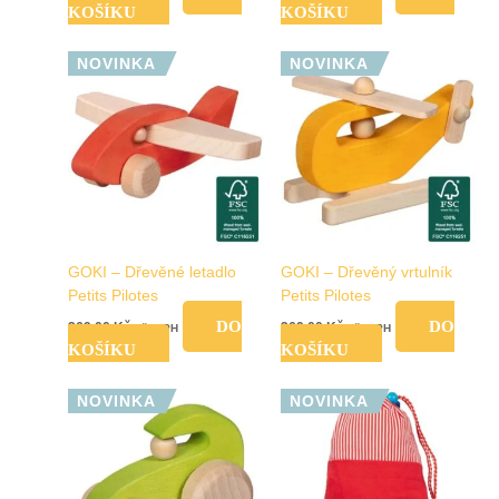
KOŠÍKU
KOŠÍKU
NOVINKA
NOVINKA
GOKI – Dřevěné letadlo
GOKI – Dřevěný vrtulník
Petits Pilotes
Petits Pilotes
DO
DO
269,00
Kč
269,00
Kč
vč. DPH
vč. DPH
KOŠÍKU
KOŠÍKU
NOVINKA
NOVINKA