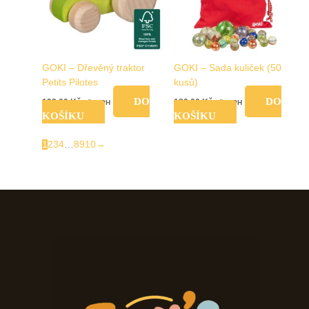
GOKI – Dřevěný traktor
GOKI – Sada kuliček (50
Petits Pilotes
kusů)
DO
DO
199,00
Kč
189,00
Kč
vč. DPH
vč. DPH
KOŠÍKU
KOŠÍKU
1
2
3
4
…
8
9
10
→