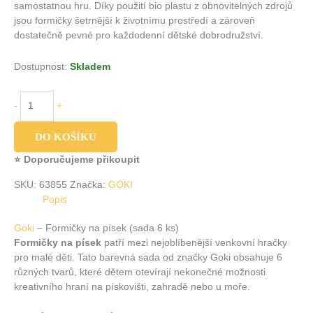
samostatnou hru. Díky použití bio plastu z obnovitelných zdrojů
jsou formičky šetrnější k životnímu prostředí a zároveň
dostatečně pevné pro každodenní dětské dobrodružství.
Dostupnost:
Skladem
-
+
DO KOŠÍKU
⭐ Doporučujeme přikoupit
SKU:
63855
Značka:
GOKI
Popis
Goki
– Formičky na písek (sada 6 ks)
Formičky na písek
patří mezi nejoblíbenější venkovní hračky
pro malé děti. Tato barevná sada od značky Goki obsahuje 6
různých tvarů, které dětem otevírají nekonečné možnosti
kreativního hraní na pískovišti, zahradě nebo u moře.