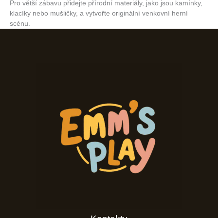
Pro větší zábavu přidejte přírodní materiály, jako jsou kamínky,
klacíky nebo mušličky, a vytvořte originální venkovní herní
scénu.