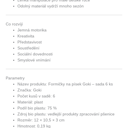
Lehká manipulace pro malé dětské ruce
Odolný materiál vydrží mnoho sezón
Co rozvíjí
Jemná motorika
Kreativita
Představivost
Soustředění
Sociální dovednosti
Smyslové vnímání
Parametry
Název produktu: Formičky na písek Goki – sada 6 ks
Značka: Goki
Počet kusů v sadě: 6
Materiál: plast
Podíl bio plastu: 75 %
Zdroj bio plastu: vedlejší produkty zpracování pšenice
Rozměr: 12 × 10,5 × 3 cm
Hmotnost: 0,19 kg