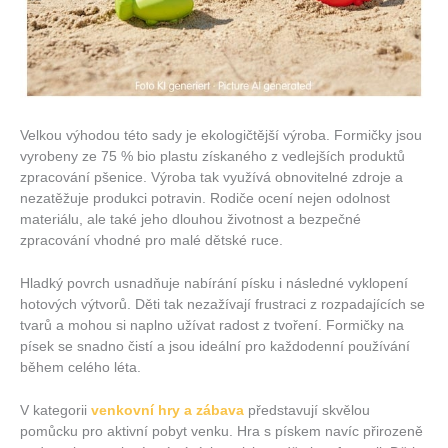
Velkou výhodou této sady je ekologičtější výroba. Formičky jsou
vyrobeny ze 75 % bio plastu získaného z vedlejších produktů
zpracování pšenice. Výroba tak využívá obnovitelné zdroje a
nezatěžuje produkci potravin. Rodiče ocení nejen odolnost
materiálu, ale také jeho dlouhou životnost a bezpečné
zpracování vhodné pro malé dětské ruce.
Hladký povrch usnadňuje nabírání písku i následné vyklopení
hotových výtvorů. Děti tak nezažívají frustraci z rozpadajících se
tvarů a mohou si naplno užívat radost z tvoření. Formičky na
písek se snadno čistí a jsou ideální pro každodenní používání
během celého léta.
V kategorii
venkovní hry a zábava
představují skvělou
pomůcku pro aktivní pobyt venku. Hra s pískem navíc přirozeně