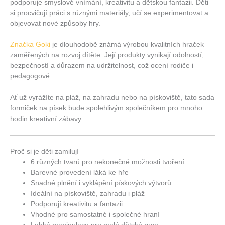
podporuje smyslové vnímání, kreativitu a dětskou fantazii. Děti
si procvičují práci s různými materiály, učí se experimentovat a
objevovat nové způsoby hry.
Značka Goki
je dlouhodobě známá výrobou kvalitních hraček
zaměřených na rozvoj dítěte. Její produkty vynikají odolností,
bezpečností a důrazem na udržitelnost, což ocení rodiče i
pedagogové.
Ať už vyrážíte na pláž, na zahradu nebo na pískoviště, tato sada
formiček na písek bude spolehlivým společníkem pro mnoho
hodin kreativní zábavy.
Proč si je děti zamilují
6 různých tvarů pro nekonečné možnosti tvoření
Barevné provedení láká ke hře
Snadné plnění i vyklápění pískových výtvorů
Ideální na pískoviště, zahradu i pláž
Podporují kreativitu a fantazii
Vhodné pro samostatné i společné hraní