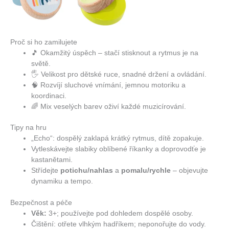
Proč si ho zamilujete
🎵 Okamžitý úspěch – stačí stisknout a rytmus je na
světě.
🖐️ Velikost pro dětské ruce, snadné držení a ovládání.
🧠 Rozvíjí sluchové vnímání, jemnou motoriku a
koordinaci.
🌈 Mix veselých barev oživí každé muzicírování.
Tipy na hru
„Echo“: dospělý zaklapá krátký rytmus, dítě zopakuje.
Vytleskávejte slabiky oblíbené říkanky a doprovodťe je
kastanětami.
Střídejte
potichu/nahlas
a
pomalu/rychle
– objevujte
dynamiku a tempo.
Bezpečnost a péče
Věk:
3+; používejte pod dohledem dospělé osoby.
Čištění: otřete vlhkým hadříkem; neponořujte do vody.