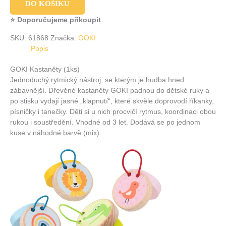
DO KOŠÍKU
⭐ Doporučujeme přikoupit
SKU:
61868
Značka:
GOKI
Popis
GOKI Kastaněty (1ks)
Jednoduchý rytmický nástroj, se kterým je hudba hned
zábavnější. Dřevěné kastaněty GOKI padnou do dětské ruky a
po stisku vydají jasné „klapnutí“, které skvěle doprovodí říkanky,
písničky i tanečky. Děti si u nich procvičí rytmus, koordinaci obou
rukou i soustředění. Vhodné od 3 let. Dodává se po jednom
kuse v náhodné barvě (mix).