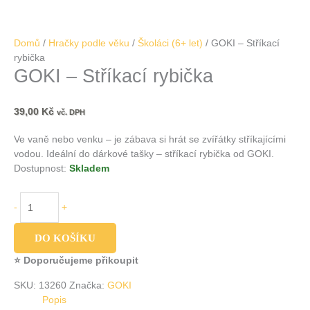
Domů
/
Hračky podle věku
/
Školáci (6+ let)
/ GOKI – Stříkací
rybička
GOKI – Stříkací rybička
39,00
Kč
vč. DPH
Ve vaně nebo venku – je zábava si hrát se zvířátky stříkajícími
vodou. Ideální do dárkové tašky – stříkací rybička od GOKI.
Dostupnost:
Skladem
-
+
DO KOŠÍKU
⭐ Doporučujeme přikoupit
SKU:
13260
Značka:
GOKI
Popis