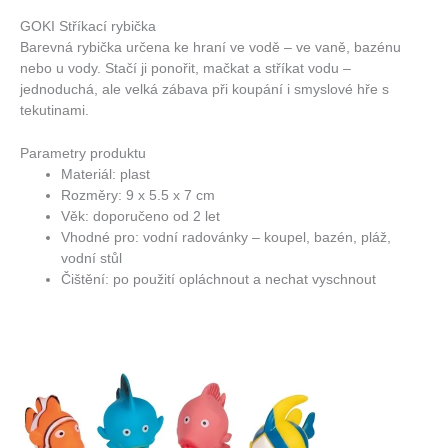
GOKI Stříkací rybička
Barevná rybička určena ke hraní ve vodě – ve vaně, bazénu
nebo u vody. Stačí ji ponořit, mačkat a stříkat vodu –
jednoduchá, ale velká zábava při koupání i smyslové hře s
tekutinami.
Parametry produktu
Materiál: plast
Rozměry: 9 x 5.5 x 7 cm
Věk: doporučeno od 2 let
Vhodné pro: vodní radovánky – koupel, bazén, pláž,
vodní stůl
Čištění: po použití opláchnout a nechat vyschnout