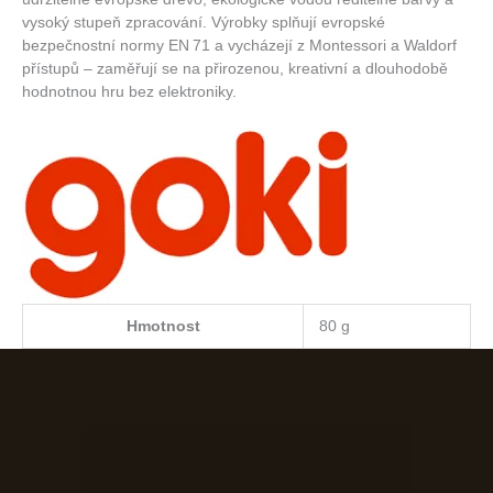
vysoký stupeň zpracování. Výrobky splňují evropské
bezpečnostní normy EN 71 a vycházejí z Montessori a Waldorf
přístupů – zaměřují se na přirozenou, kreativní a dlouhodobě
hodnotnou hru bez elektroniky.
Hmotnost
80 g