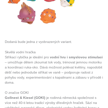
Dodaná bude jedna z vyobrazených variant.
Skvělá vodní hračka
Stříkací rybička je ideální pro
vodní hru i smyslovou stimulaci
– umožňuje dětem zkoumat tok vody, trénovat jemnou motoriku
a koordinaci ruka‑oko. Dává možnost polévat květiny, napodobit
déšť nebo jednoduše stříkat ve vaně – podporuje radost z
pohybu vody, experimentování s kapalinami a zábavu v přírodě i
doma.
O značce GOKI
Gollnest & Kiesel (GOKI)
je rodinná německá společnost s
více než 40-ti letou tradicí výroby dřevěných hraček. Sází na
udržitelné evropské dřevo, ekologické vodou ředitelné barvy a