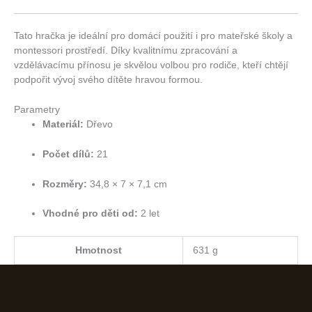
Tato hračka je ideální pro domácí použití i pro mateřské školy a
montessori prostředí.
Díky kvalitnímu zpracování a
vzdělávacímu přínosu je skvělou volbou pro rodiče, kteří chtějí
podpořit vývoj svého dítěte hravou formou.
Parametry
Materiál:
Dřevo
Počet dílů:
21
Rozměry:
34,8 × 7 × 7,1 cm
Vhodné pro děti od:
2 let
Hmotnost
631 g