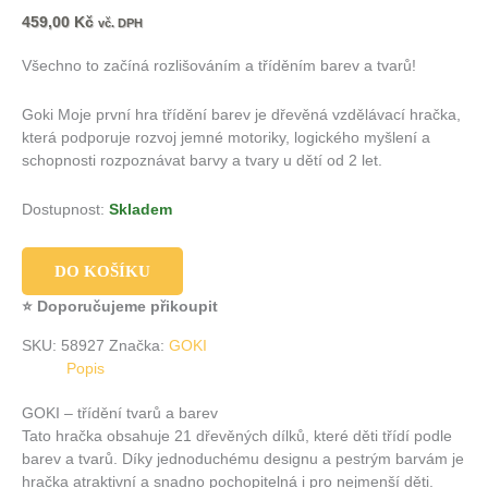
459,00
Kč
vč. DPH
Všechno to začíná rozlišováním a tříděním barev a tvarů!
Goki Moje první hra třídění barev
je dřevěná vzdělávací hračka,
která podporuje rozvoj jemné motoriky, logického myšlení a
schopnosti rozpoznávat barvy a tvary u dětí od 2 let.
Dostupnost:
Skladem
DO KOŠÍKU
⭐ Doporučujeme přikoupit
SKU:
58927
Značka:
GOKI
Popis
GOKI – třídění tvarů a barev
Tato hračka obsahuje 21 dřevěných dílků, které děti třídí podle
barev a tvarů.
Díky jednoduchému designu a pestrým barvám je
hračka atraktivní a snadno pochopitelná i pro nejmenší děti.