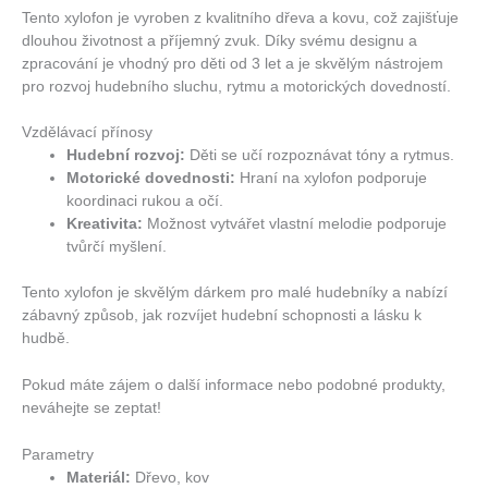
Tento xylofon je vyroben z kvalitního dřeva a kovu, což zajišťuje
dlouhou životnost a příjemný zvuk.
Díky svému designu a
zpracování je vhodný pro děti od 3 let a je skvělým nástrojem
pro rozvoj hudebního sluchu, rytmu a motorických dovedností.
Vzdělávací přínosy
Hudební rozvoj:
Děti se učí rozpoznávat tóny a rytmus.
Motorické dovednosti:
Hraní na xylofon podporuje
koordinaci rukou a očí.
Kreativita:
Možnost vytvářet vlastní melodie podporuje
tvůrčí myšlení.
Tento xylofon je skvělým dárkem pro malé hudebníky a nabízí
zábavný způsob, jak rozvíjet hudební schopnosti a lásku k
hudbě.
Pokud máte zájem o další informace nebo podobné produkty,
neváhejte se zeptat!
Parametry
Materiál:
Dřevo, kov