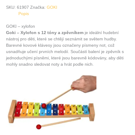
SKU:
61907
Značka:
GOKI
Popis
GOKI – xylofon
Goki – Xylofon s 12 tóny a zpěvníkem
je ideální hudební
nástroj pro děti, které se chtějí seznámit se světem hudby.
Barevné kovové klávesy jsou označeny písmeny not, což
usnadňuje učení prvních melodií.
Součástí balení je zpěvník s
jednoduchými písněmi, které jsou barevně kódovány, aby děti
mohly snadno sledovat noty a hrát podle nich.