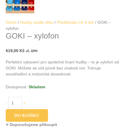
Domů
/
Hračky podle věku
/
Předškoláci (4–5 let)
/ GOKI –
xylofon
GOKI – xylofon
619,00
Kč
vč. DPH
Perfektní vybavení pro společné hraní hudby – to je xylofon od
GOKI. Můžete se učit písně bez znalosti not. Trénuje
soustředění a motorické dovednosti.
Dostupnost:
Skladem
-
+
DO KOŠÍKU
⭐ Doporučujeme přikoupit