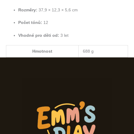
Rozměry:
37,9 × 12,3 × 5,6 cm
Počet tónů:
12
Vhodné pro děti od:
3 let
Hmotnost
688 g