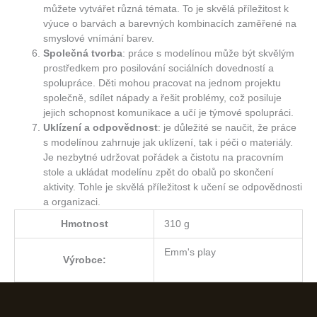
můžete vytvářet různá témata. To je skvělá příležitost k
výuce o barvách a barevných kombinacích zaměřené na
smyslové vnímání barev.
Společná tvorba
: práce s modelínou může být skvělým
prostředkem pro posilování sociálních dovedností a
spolupráce. Děti mohou pracovat na jednom projektu
společně, sdílet nápady a řešit problémy, což posiluje
jejich schopnost komunikace a učí je týmové spolupráci.
Uklízení a odpovědnost
: je důležité se naučit, že práce
s modelínou zahrnuje jak uklízení, tak i péči o materiály.
Je nezbytné udržovat pořádek a čistotu na pracovním
stole a ukládat modelínu zpět do obalů po skončení
aktivity. Tohle je skvělá příležitost k učení se odpovědnosti
a organizaci.
Hmotnost
310 g
Emm's play
Výrobce: