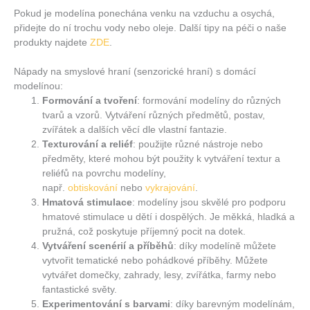
Pokud je modelína ponechána venku na vzduchu a osychá,
přidejte do ní trochu vody nebo oleje. Další tipy na péči o naše
produkty najdete
ZDE
.
Nápady na smyslové hraní (senzorické hraní) s domácí
modelínou:
Formování a tvoření
: formování modelíny do různých
tvarů a vzorů. Vytváření různých předmětů, postav,
zvířátek a dalších věcí dle vlastní fantazie.
Texturování a reliéf
: použijte různé nástroje nebo
předměty, které mohou být použity k vytváření textur a
reliéfů na povrchu modelíny,
např.
obtiskování
nebo
vykrajování
.
Hmatová stimulace
: modelíny jsou skvělé pro podporu
hmatové stimulace u dětí i dospělých. Je měkká, hladká a
pružná, což poskytuje příjemný pocit na dotek.
Vytváření scenérií a příběhů
: díky modelíně můžete
vytvořit tematické nebo pohádkové příběhy. Můžete
vytvářet domečky, zahrady, lesy, zvířátka, farmy nebo
fantastické světy.
Experimentování s barvami
: díky barevným modelínám,