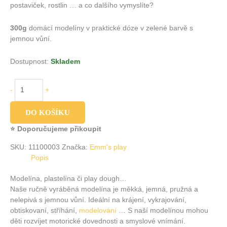
postaviček, rostlin … a co dalšího vymyslíte?
300g
domácí modelíny v praktické dóze v zelené barvě s
jemnou vůní.
Dostupnost:
Skladem
-
+
DO KOŠÍKU
⭐ Doporučujeme přikoupit
SKU:
11100003
Značka:
Emm's play
Popis
Modelína, plastelína či play dough…
Naše ručně vyráběná modelína je měkká, jemná, pružná a
nelepivá s jemnou vůní. Ideální na krájení, vykrajování,
obtiskovaní, stříhání,
modelování
… S naší modelínou mohou
děti rozvíjet motorické dovednosti a smyslové vnímání.