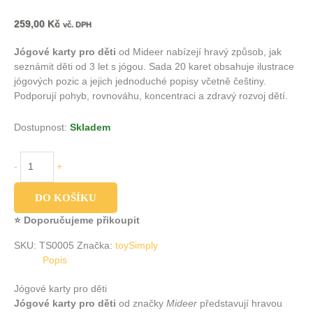
259,00
Kč
vč. DPH
Jógové karty pro děti
od Mideer nabízejí hravý způsob, jak
seznámit děti od 3 let s jógou. Sada 20 karet obsahuje ilustrace
jógových pozic a jejich jednoduché popisy včetně češtiny.
Podporují pohyb, rovnováhu, koncentraci a zdravý rozvoj dětí.
Dostupnost:
Skladem
-
+
DO KOŠÍKU
⭐ Doporučujeme přikoupit
SKU:
TS0005
Značka:
toySimply
Popis
Jógové karty pro děti
Jógové karty pro děti
od značky
Mideer
představují hravou