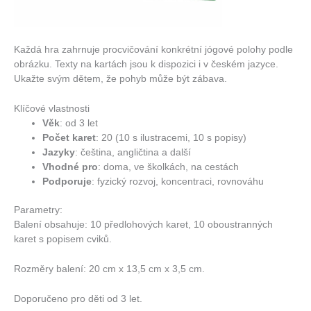
Každá hra zahrnuje procvičování konkrétní jógové polohy podle
obrázku. Texty na kartách jsou k dispozici i v českém jazyce.
Ukažte svým dětem, že pohyb může být zábava.
Klíčové vlastnosti
Věk
:
od 3 let
Počet karet
:
20 (10 s ilustracemi, 10 s popisy)
Jazyky
:
čeština, angličtina a další
Vhodné pro
:
doma, ve školkách, na cestách
Podporuje
:
fyzický rozvoj, koncentraci, rovnováhu
Parametry:
Balení obsahuje: 10 předlohových karet, 10 oboustranných
karet s popisem cviků.
Rozměry balení: 20 cm x 13,5 cm x 3,5 cm.
Doporučeno pro děti od 3 let.