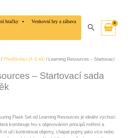
vní hračky
Venkovní hry a zábava
Hledat
/
Předškoláci (4–5 let)
/ Learning Resources – Startovací
ources – Startovací sada
ěk
uring Flask Set od Learning Resources je ideální výchozí
terá kombinuje hru s objevováním principů měření a
ři ní učí kontrolovat objemy, chápat pojmy jako více nebo