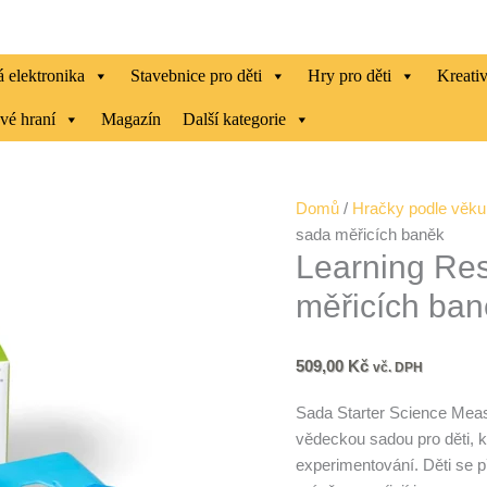
 elektronika
Stavebnice pro děti
Hry pro děti
Kreati
vé hraní
Magazín
Další kategorie
Learning
Domů
/
Hračky podle věku
Resources
sada měřicích baněk
Learning Res
-
Startovací
měřicích ban
sada
měřicích
baněk
509,00
Kč
vč. DPH
množství
Sada Starter Science Meas
vědeckou sadou pro děti, k
experimentování. Děti se p