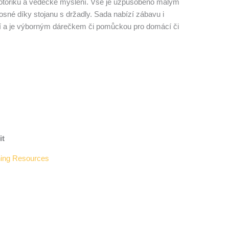
otoriku a vědecké myšlení. Vše je uzpůsobeno malým
sné díky stojanu s držadly. Sada nabízí zábavu i
í a je výborným dárečkem či pomůckou pro domácí či
it
ning Resources