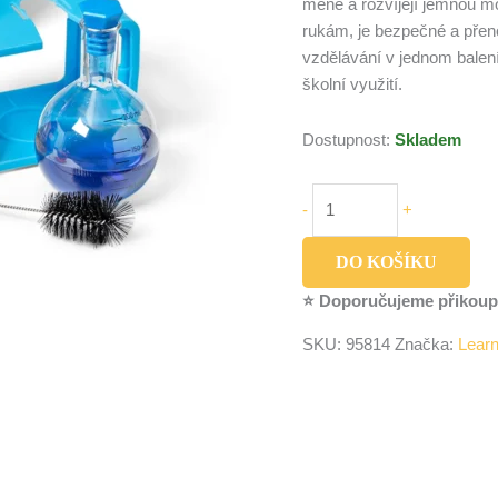
méně a rozvíjejí jemnou m
rukám, je bezpečné a přeno
vzdělávání v jednom balen
školní využití.
Dostupnost:
Skladem
-
+
DO KOŠÍKU
⭐ Doporučujeme přikoup
SKU:
95814
Značka:
Lear