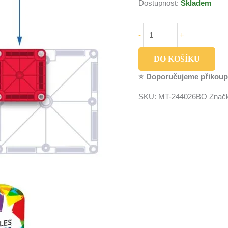
Dostupnost:
Skladem
-
+
DO KOŠÍKU
⭐ Doporučujeme přikoup
SKU:
MT-244026BO
Znač