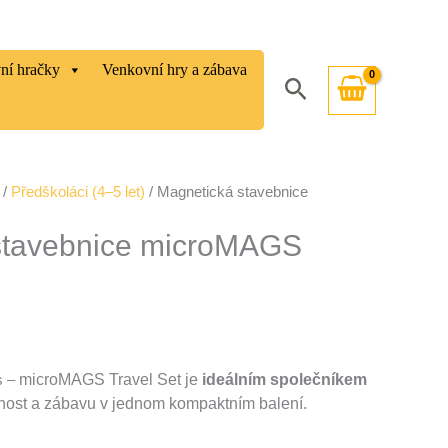
vní hračky
Venkovní hry a zábava
Hledat
/
Předškoláci (4–5 let)
/ Magnetická stavebnice
stavebnice microMAGS
s –
microMAGS Travel Set je
ideálním společníkem
ičnost a zábavu v jednom kompaktním balení.