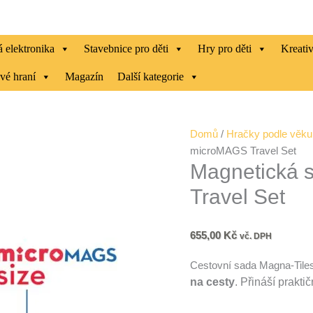
 elektronika
Stavebnice pro děti
Hry pro děti
Kreati
vé hraní
Magazín
Další kategorie
Magnetická
Domů
/
Hračky podle věku
stavebnice
microMAGS Travel Set
Magnetická 
microMAGS
Travel
Travel Set
Set
množství
655,00
Kč
vč. DPH
Cestovní sada Magna-Tile
na cesty
. Přináší prakt