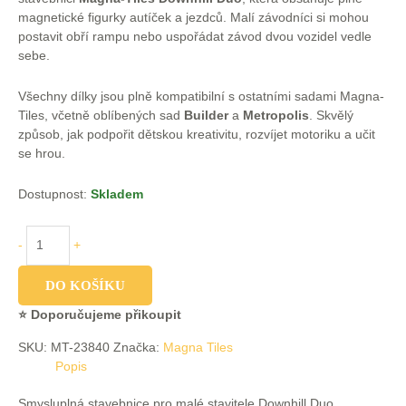
magnetické figurky autíček a jezdců. Malí závodníci si mohou
postavit obří rampu nebo uspořádat závod dvou vozidel vedle
sebe.
Všechny dílky jsou plně kompatibilní s ostatními sadami Magna-
Tiles, včetně oblíbených sad
Builder
a
Metropolis
. Skvělý
způsob, jak podpořit dětskou kreativitu, rozvíjet motoriku a učit
se hrou.
Dostupnost:
Skladem
-
+
DO KOŠÍKU
⭐ Doporučujeme přikoupit
SKU:
MT-23840
Značka:
Magna Tiles
Popis
Smysluplná stavebnice pro malé stavitele Downhill Duo