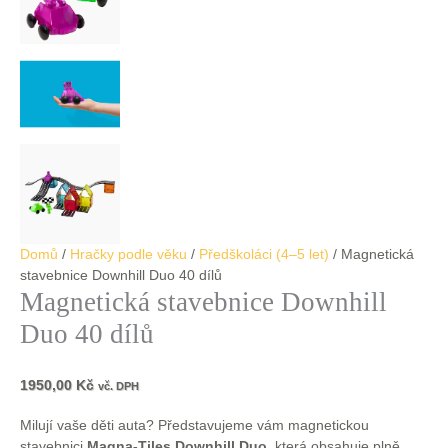
Domů
/
Hračky podle věku
/
Předškoláci (4–5 let)
/ Magnetická
stavebnice Downhill Duo 40 dílů
Magnetická stavebnice Downhill
Duo 40 dílů
1950,00
Kč
vč. DPH
Milují vaše děti auta? Představujeme vám magnetickou
stavebnici
Magna-Tiles Downhill Duo
, která obsahuje plně