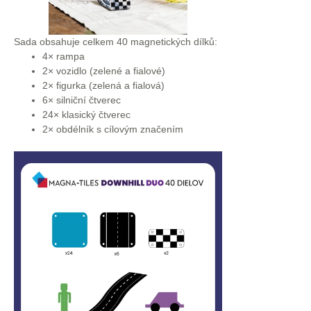
Sada obsahuje celkem 40 magnetických dílků:
4× rampa
2× vozidlo (zelené a fialové)
2× figurka (zelená a fialová)
6× silniční čtverec
24× klasický čtverec
2× obdélník s cílovým značením