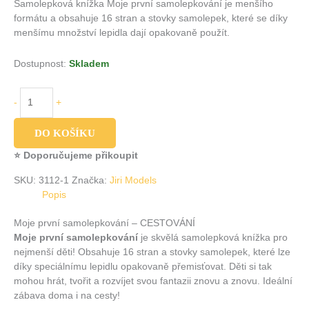
Samolepková knížka Moje první samolepkování je menšího
formátu a obsahuje 16 stran a stovky samolepek, které se díky
menšímu množství lepidla dají opakovaně použít.
Dostupnost:
Skladem
-
+
DO KOŠÍKU
⭐ Doporučujeme přikoupit
SKU:
3112-1
Značka:
Jiri Models
Popis
Moje první samolepkování – CESTOVÁNÍ
Moje první samolepkování
je skvělá samolepková knížka pro
nejmenší děti! Obsahuje 16 stran a stovky samolepek, které lze
díky speciálnímu lepidlu opakovaně přemisťovat. Děti si tak
mohou hrát, tvořit a rozvíjet svou fantazii znovu a znovu. Ideální
zábava doma i na cesty!