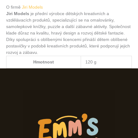
O firmě
Jiri Models
Jiri Models
je přední výrobce dětských kreativních a
vzdělávacích produktů, specializující se na omalovánky,
samolepkové knížky, puzzle a další zábavné aktivity. Společnost
klade důraz na kvalitu, hravý design a rozvoj dětské fantazie.
Díky spolupráci s oblíbenými licencemi přináší dětem oblíbené
postavičky v podobě kreativních produktů, které podporují jejich
rozvoj a zábavu.
Hmotnost
120 g