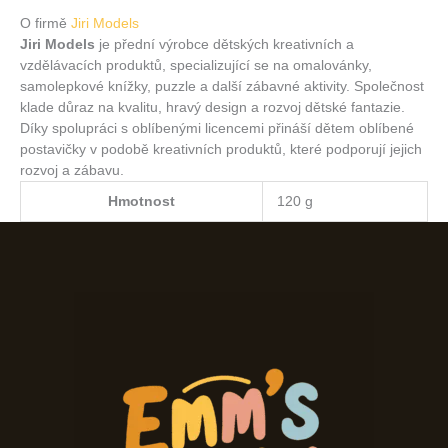
O firmě
Jiri Models
Jiri Models
je přední výrobce dětských kreativních a
vzdělávacích produktů, specializující se na omalovánky,
samolepkové knížky, puzzle a další zábavné aktivity. Společnost
klade důraz na kvalitu, hravý design a rozvoj dětské fantazie.
Díky spolupráci s oblíbenými licencemi přináší dětem oblíbené
postavičky v podobě kreativních produktů, které podporují jejich
rozvoj a zábavu.
Hmotnost
120 g