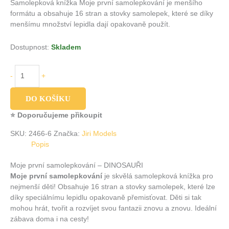
Samolepková knížka Moje první samolepkování je menšího
formátu a obsahuje 16 stran a stovky samolepek, které se díky
menšímu množství lepidla dají opakovaně použít.
Dostupnost:
Skladem
-
+
DO KOŠÍKU
⭐ Doporučujeme přikoupit
SKU:
2466-6
Značka:
Jiri Models
Popis
Moje první samolepkování – DINOSAUŘI
Moje první samolepkování
je skvělá samolepková knížka pro
nejmenší děti! Obsahuje 16 stran a stovky samolepek, které lze
díky speciálnímu lepidlu opakovaně přemisťovat. Děti si tak
mohou hrát, tvořit a rozvíjet svou fantazii znovu a znovu. Ideální
zábava doma i na cesty!