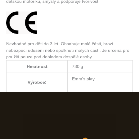
dětskou motoriku, smysly a podporuje tvořivost.
Nevhodné pro děti do 3 let. Obsahuje malé části, hrozí
nebezpečí udušení nebo spolknutí malých částí. Je určená pro
použití pouze pod dohledem dospělé osoby
Hmotnost
730 g
Emm's play
Výrobce: