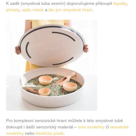
K sadě (smyslová tuba vesmír) doporučujeme přikoupit
lopatky
,
pinzety
,
sadu misek
a
tác pro smyslové hraní
.
Pro komplexní senzorické hraní můžete k této smyslové tubě
dokoupit i další senzorický materiál –
mini modelíny
či
tematické
modelíny
nebo
kinetický písek
.