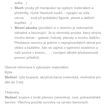
světa…)
Sluch
(zvuky při manipulaci se sypkým materiálem a
předměty, různé hlasitosti zvuků – sypající se rýže,
cizrna,… ; zvuk při pokládání figurek, planet a dalších
doplňků …)
Slovní
zásobu
(povídání si o vesmíru je nekonečné,
záhadné a fascinující. Je to obrovský prostor, který skrývá
mnoho témat – galaxie, hvězdy, planety a mnoho dalšího.
Představa vesmíru je jedním z nejzajímavějších témat pro
vědce a každého, kdo se zajímá o tajemství existence a
naší pozice v kosmu., …; rozvíjení dětské představivosti
pomocí příběhů)
Obecné informace k vybraným materiálům
Rýže
Složení:
rýže loupaná, akrylová barva (netoxická, nevhodná pro
děti do 3 let).
Těstoviny
Složení:
krupice z tvrdé pšenice (semolina), ocet, potravinářské
barvivo. Všechny použité suroviny na výrobu barevných