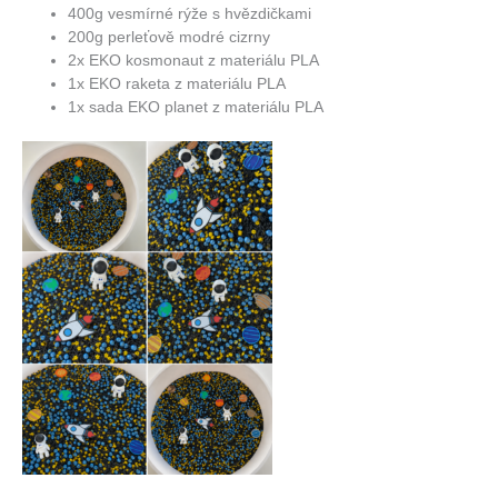
400g vesmírné rýže s hvězdičkami
200g perleťově modré cizrny
2x EKO kosmonaut z materiálu PLA
1x EKO raketa z materiálu PLA
1x sada EKO planet z materiálu PLA