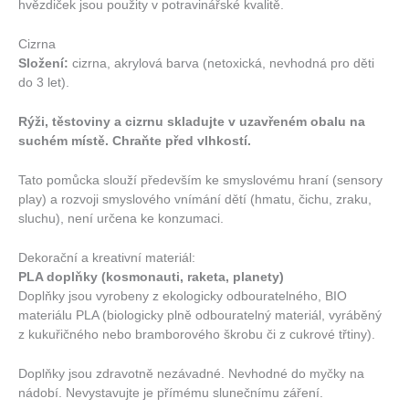
hvězdiček jsou použity v potravinářské kvalitě.
Cizrna
Složení:
cizrna, akrylová barva (netoxická, nevhodná pro děti
do 3 let).
Rýži, těstoviny a cizrnu skladujte v uzavřeném obalu na
suchém místě. Chraňte před vlhkostí.
Tato pomůcka slouží především ke smyslovému hraní (sensory
play) a rozvoji smyslového vnímání dětí (hmatu, čichu, zraku,
sluchu), není určena ke konzumaci.
Dekorační a kreativní materiál:
PLA doplňky (kosmonauti, raketa, planety)
Doplňky jsou vyrobeny z ekologicky odbouratelného, BIO
materiálu PLA (biologicky plně odbouratelný materiál, vyráběný
z kukuřičného nebo bramborového škrobu či z cukrové třtiny).
Doplňky jsou zdravotně nezávadné. Nevhodné do myčky na
nádobí. Nevystavujte je přímému slunečnímu záření.