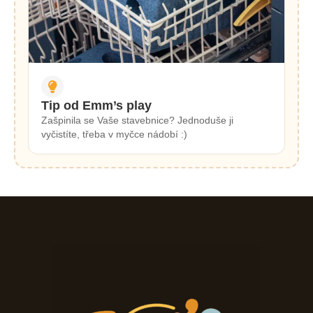
Tip od Emm’s play
Zašpinila se Vaše stavebnice? Jednoduše ji
vyčistíte, třeba v myčce nádobí :)