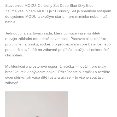
Stavebnice MODU: Curiosity Set Deep Blue /Sky Blue
Zajímá vás, o čem MODU je? Curiosity Set je snadným vstupem
do systému MODU a skvělým startem pro miminko nebo malé
batole.
Jednoduchá startovací sada, která pomůže vašemu dítěti
rozvíjet základní motorické dovednosti. Postavte si koloběžku
pro chvíle na bříšku, rocker pro procvičování core balance nebo
popostrčte své dítě na zábavné projížďce a užijte si nekonečné
chichotání.
Multifunkční a prostorově úsporná hračka — ideální pro malý
hrací koutek v obývacím pokoji. Přizpůsobte si hračku a rozšiřte
svou sbírku, jak vaše dítě roste a učí se – to vše je součástí
zábavy!