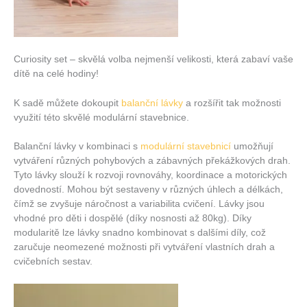
Curiosity set – skvělá volba nejmenší velikosti, která zabaví vaše
dítě na celé hodiny!
K sadě můžete dokoupit
balanční lávky
a rozšířit tak možnosti
využití této skvělé modulární stavebnice.
Balanční lávky v kombinaci s
modulární stavebnicí
umožňují
vytváření různých pohybových a zábavných překážkových drah.
Tyto lávky slouží k rozvoji rovnováhy, koordinace a motorických
dovedností. Mohou být sestaveny v různých úhlech a délkách,
čímž se zvyšuje náročnost a variabilita cvičení. Lávky jsou
vhodné pro děti i dospělé (díky nosnosti až 80kg). Díky
modularitě lze lávky snadno kombinovat s dalšími díly, což
zaručuje neomezené možnosti při vytváření vlastních drah a
cvičebních sestav.