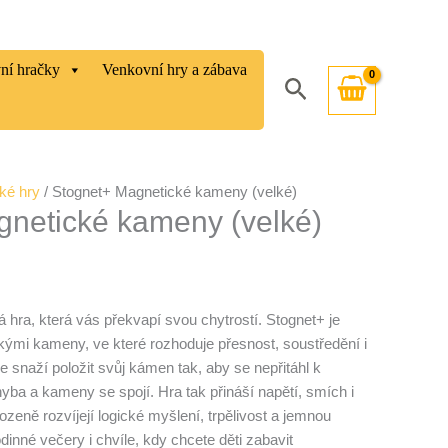
vní hračky
Venkovní hry a zábava
Hledat
ké hry
/ Stognet+ Magnetické kameny (velké)
netické kameny (velké)
 hra, která vás překvapí svou chytrostí. Stognet+ je
kými kameny, ve které rozhoduje přesnost, soustředění i
 snaží položit svůj kámen tak, aby se nepřitáhl k
hyba a kameny se spojí. Hra tak přináší napětí, smích i
rozeně rozvíjejí logické myšlení, trpělivost a jemnou
dinné večery i chvíle, kdy chcete děti zabavit