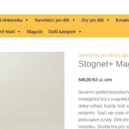
 elektronika
Stavebnice pro děti
Hry pro děti
Kreati
vé hraní
Magazín
Další kategorie
Stognet+
Domů
/
Hry pro děti
/
Logic
Stognet+ Mag
Magnetické
kameny
(velké)
549,00
Kč
vč. DPH
množství
Na první pohled jednoduchá
strategická hra s magnetic
dobrý odhad. Každý hráč se
ostatním. Stačí ale malá c
překvapivé zvraty. Děti při
motoriku. Skvělá hra pro ro