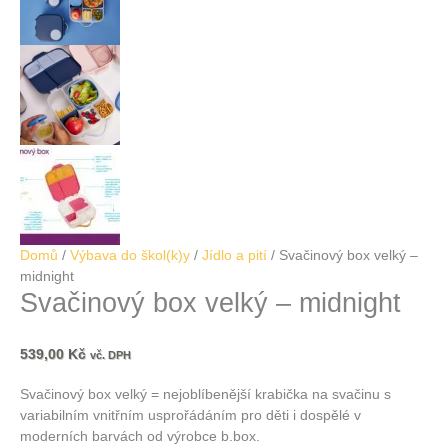
Domů
/
Výbava do škol(k)y
/
Jídlo a pití
/ Svačinový box velký –
midnight
Svačinový box velký – midnight
539,00
Kč
vč. DPH
Svačinový box velký = nejoblíbenější krabička na svačinu s
variabilním vnitřním usprořádáním pro děti i dospělé v
moderních barvách od výrobce b.box.