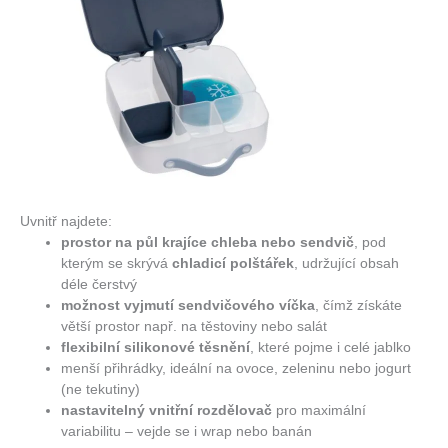
Uvnitř najdete:
prostor na půl krajíce chleba nebo sendvič
, pod
kterým se skrývá
chladicí polštářek
, udržující obsah
déle čerstvý
možnost vyjmutí sendvičového víčka
, čímž získáte
větší prostor např. na těstoviny nebo salát
flexibilní silikonové těsnění
, které pojme i celé jablko
menší přihrádky, ideální na ovoce, zeleninu nebo jogurt
(ne tekutiny)
nastavitelný vnitřní rozdělovač
pro maximální
variabilitu – vejde se i wrap nebo banán