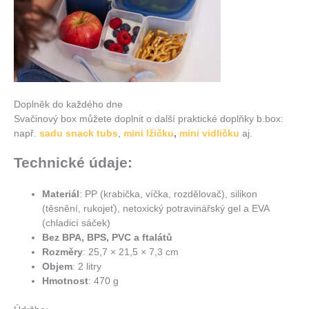
Doplněk do každého dne
Svačinový box můžete doplnit o další praktické doplňky b.box:
např.
sadu snack tubs
,
mini lžičku
,
mini vidličku
aj.
Technické údaje:
Materiál
: PP (krabička, víčka, rozdělovač), silikon
(těsnění, rukojeť), netoxický potravinářský gel a EVA
(chladicí sáček)
Bez BPA, BPS, PVC a ftalátů
Rozměry
: 25,7 × 21,5 × 7,3 cm
Objem
: 2 litry
Hmotnost
: 470 g