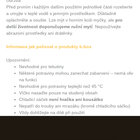
Údržba:
Před prvním i každým dalším použitím jednotlivé části rozeberte
a umyjte v teplé vodě s jemným prostředkem. Důkladně
opláchněte a osušte. Lze mýt v horním koši myčky, ale
pro
delší životnost doporučujeme ruční mytí
. Nepoužívejte
abrazivní prostředky ani drátěnky.
Informace jak pečovat o produkty b.box
Upozornění:
Nevhodné pro tekutiny
Některé potraviny mohou zanechat zabarvení – nemá vliv
na funkci
Nevhodné pro potraviny teplejší než 45 °C
Víčko nasaďte pouze na studený obsah
Chladicí sáček
není hračka ani kousátko
Nepatří do trouby ani mrazáku (kromě chladicího sáčku)
Vždy dohlížejte na dítě při použití