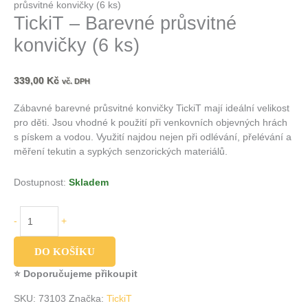
průsvitné konvičky (6 ks)
TickiT – Barevné průsvitné
konvičky (6 ks)
339,00
Kč
vč. DPH
Zábavné barevné průsvitné konvičky TickiT mají ideální velikost
pro děti. Jsou vhodné k použití při venkovních objevných hrách
s pískem a vodou. Využití najdou nejen při odlévání, přelévání a
měření tekutin a sypkých senzorických materiálů.
Dostupnost:
Skladem
-
+
DO KOŠÍKU
⭐ Doporučujeme přikoupit
SKU:
73103
Značka:
TickiT