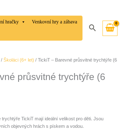
vní hračky
Venkovní hry a zábava
Hledat
/
Školáci (6+ let)
/ TickiT – Barevné průsvitné trychtýře (6
vné průsvitné trychtýře (6
rychtýře TickiT mají ideální velikost pro děti. Jsou
ovních objevných hrách s pískem a vodou.