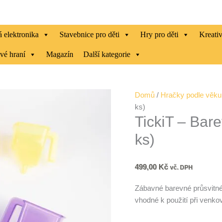
 elektronika
Stavebnice pro děti
Hry pro děti
Kreati
vé hraní
Magazín
Další kategorie
TickiT
Domů
/
Hračky podle věku
-
ks)
TickiT – Bare
Barevné
průsvitné
ks)
trychtýře
(6
ks)
499,00
Kč
vč. DPH
množství
Zábavné barevné průsvitné t
vhodné k použití při venk