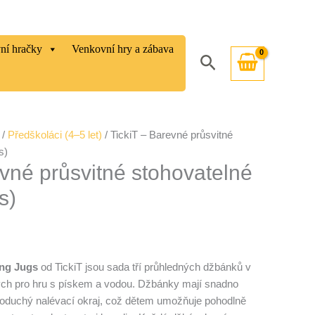
vní hračky
Venkovní hry a zábava
Hledat
/
Předškoláci (4–5 let)
/ TickiT – Barevné průsvitné
s)
evné průsvitné stohovatelné
s)
ing Jugs
od TickiT jsou sada tří průhledných džbánků v
ch pro hru s pískem a vodou.
Džbánky mají snadno
dnoduchý nalévací okraj, což dětem umožňuje pohodlně