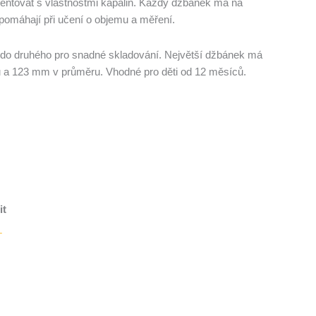
entovat s vlastnostmi kapalin.
Každý džbánek má na
pomáhají při učení o objemu a měření.
 do druhého pro snadné skladování.
Největší džbánek má
 a 123 mm v průměru.
Vhodné pro děti od 12 měsíců.
it
T