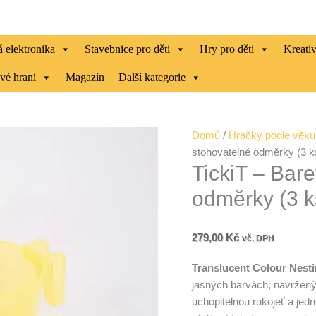
 elektronika
Stavebnice pro děti
Hry pro děti
Kreati
vé hraní
Magazín
Další kategorie
TickiT
Domů
/
Hračky podle věku
-
stohovatelné odměrky (3 k
TickiT – Bar
Barevné
průsvitné
odměrky (3 k
stohovatelné
odměrky
(3
279,00
Kč
vč. DPH
ks)
Translucent Colour Nest
množství
jasných barvách, navržený
uchopitelnou rukojeť a je