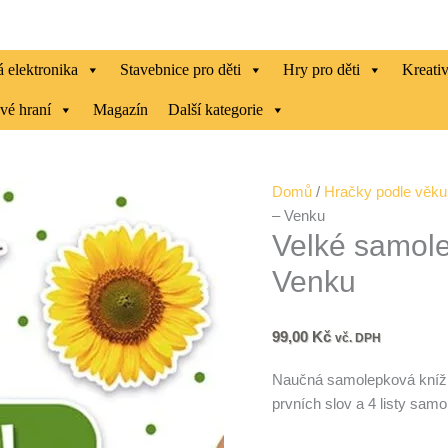
 elektronika
Stavebnice pro děti
Hry pro děti
Kreati
vé hraní
Magazín
Další kategorie
Velké
Domů
/
Hračky podle věku
samolepky
– Venku
Velké samole
pro
malé
Venku
ručičky
-
Venku
99,00
Kč
vč. DPH
množství
Naučná samolepková knížka
prvních slov a 4 listy sam