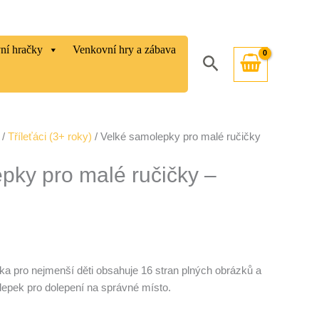
vní hračky
Venkovní hry a zábava
Hledat
/
Tříleťáci (3+ roky)
/ Velké samolepky pro malé ručičky
pky pro malé ručičky –
 pro nejmenší děti obsahuje 16 stran plných obrázků a
olepek pro dolepení na správné místo.