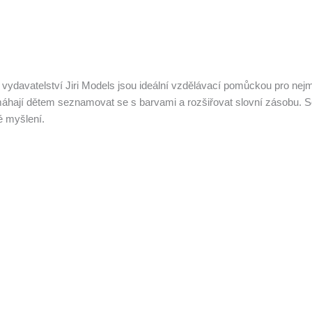
ydavatelství Jiri Models jsou ideální vzdělávací pomůckou pro nejm
máhají dětem seznamovat se s barvami a rozšiřovat slovní zásobu.
S
é myšlení.