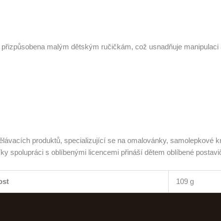
 přizpůsobena malým dětským ručičkám, což usnadňuje manipulaci a
ělávacích produktů, specializující se na omalovánky, samolepkové kní
Díky spolupráci s oblíbenými licencemi přináší dětem oblíbené postavič
ost
109 g