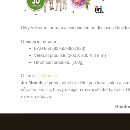
Díky velkému formátu a jednoduchému designu je knížka
Obecné informace
EAN kód (8595593837833)
Velikost produktu (200 X 200 X 3 mm)
Hmotnost produktu (109g)
O firmě
Jiri Models
Jiri Models
je přední výrobce dětských kreativních a vzd
důraz na kvalitu, hravý design a rozvoj dětské fantazie. 
rozvoj a zábavu.
Hmotn