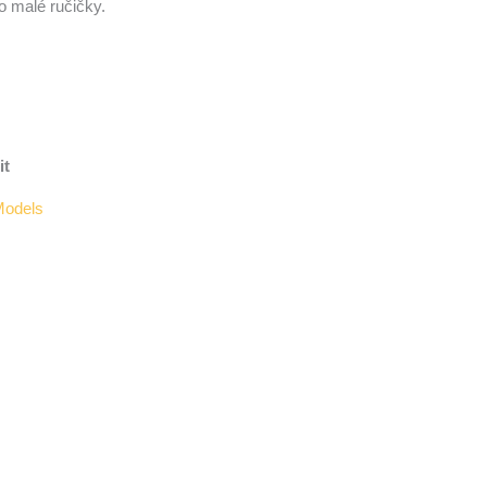
 malé ručičky.
it
 Models