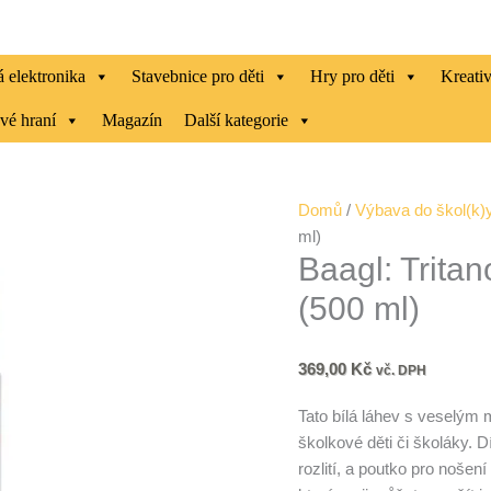
 elektronika
Stavebnice pro děti
Hry pro děti
Kreati
vé hraní
Magazín
Další kategorie
Baagl:
Domů
/
Výbava do škol(k)
Tritanová
ml)
Baagl: Tritan
láhev
na
(500 ml)
pití
Mazlíčci
(500
369,00
Kč
vč. DPH
ml)
Tato bílá láhev s veselým
množství
školkové děti či školáky.
rozlití, a poutko pro nošen