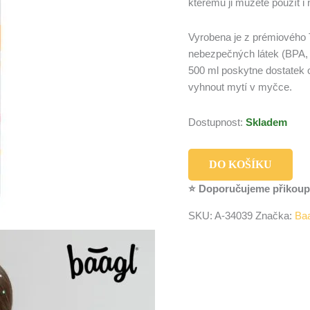
kterému ji můžete použít i
Vyrobena je z prémiového T
nebezpečných látek (BPA, P
500 ml poskytne dostatek o
vyhnout mytí v myčce.
Dostupnost:
Skladem
DO KOŠÍKU
⭐ Doporučujeme přikoup
SKU:
A-34039
Značka:
Ba