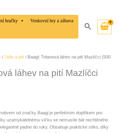
vní hračky
Venkovní hry a zábava
Hledat
y
/
Jídlo a pití
/ Baagl: Tritanová láhev na pití Mazlíčci (500
ová láhev na pití Mazlíčci
 motivem od značky Baagl je perfektním doplňkem pro
 Díky uzamykatelnému víčku se nemusíte bát nechtěného
í elegantně padne do ruky. Obsahuje praktické sítko, díky