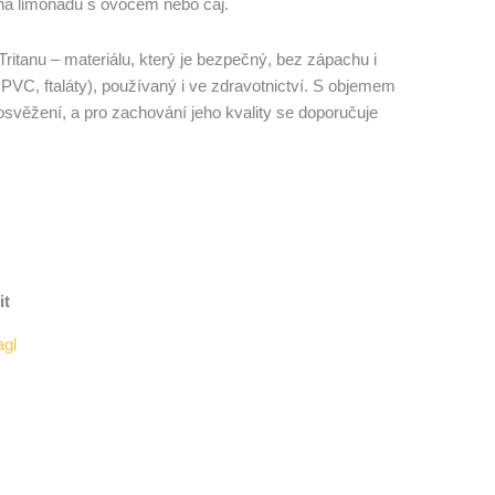
 na limonádu s ovocem nebo čaj.
ritanu – materiálu, který je bezpečný, bez zápachu i
VC, ftaláty), používaný i ve zdravotnictví. S objemem
svěžení, a pro zachování jeho kvality se doporučuje
it
agl