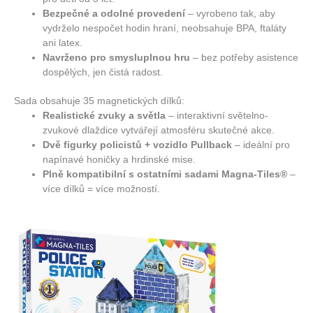
Bezpečné a odolné provedení
– vyrobeno tak, aby
vydrželo nespočet hodin hraní, neobsahuje BPA, ftaláty
ani latex.
Navrženo pro smysluplnou hru
– bez potřeby asistence
dospělých, jen čistá radost.
Sada obsahuje 35 magnetických dílků:
Realistické zvuky a světla
– interaktivní světelno-
zvukové dlaždice vytvářejí atmosféru skutečné akce.
Dvě figurky policistů + vozidlo Pullback
– ideální pro
napínavé honičky a hrdinské mise.
Plně kompatibilní s ostatními sadami Magna-Tiles®
–
více dílků = více možností.