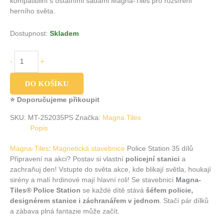
kompatibilní s ostatními sadami Magna-Tiles pro rozšíření
herního světa.
Dostupnost:
Skladem
-
+
DO KOŠÍKU
⭐ Doporučujeme přikoupit
SKU:
MT-252035PS
Značka:
Magna Tiles
Popis
Magna-Tiles
:
Magnetická stavebnice
Police Station 35 dílů
Připravení na akci? Postav si vlastní
policejní stanici
a
zachraňuj den! Vstupte do světa akce, kde blikají světla, houkají
sirény a malí hrdinové mají hlavní roli! Se stavebnicí
Magna-
Tiles® Police Station
se každé dítě stává
šéfem policie,
designérem stanice i záchranářem v jednom
. Stačí pár dílků
a zábava plná fantazie může začít.