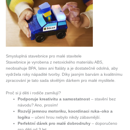
Smysluplná stavebnice pro malé stavitele
Stavebnice je vyrobena z netoxického materiálu ABS,
neobsahuje BPA, latex ani ftaláty a je dostatečně odolná, aby
vydržela roky nápadité tvorby.
Díky jasným barvám a kvalitnímu
zpracování je tato sada skvělým dárkem pro malé myslitele.
Proč si ji děti i rodiče zamilují?
Podporuje kreativitu a samostatnost
– stavění bez
návodu? Ano, prosím!
Rozvíjí jemnou motoriku, koordinaci ruka–oko a
logiku
– učení hrou nebylo nikdy zábavnější.
Perfektní dárek pro malé dobrodruhy
– doporučeno
pro děti od 3 let.