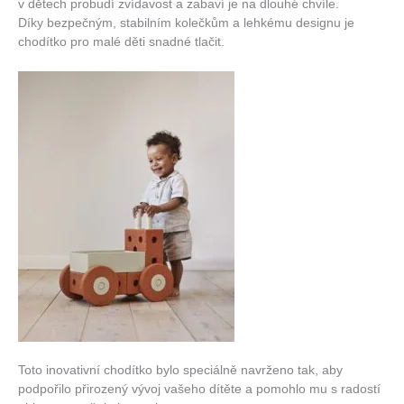
v dětech probudí zvídavost a zabaví je na dlouhé chvíle.
Díky bezpečným, stabilním kolečkům a lehkému designu je
chodítko pro malé děti snadné tlačit.
Toto inovativní chodítko bylo speciálně navrženo tak, aby
podpořilo přirozený vývoj vašeho dítěte a pomohlo mu s radostí