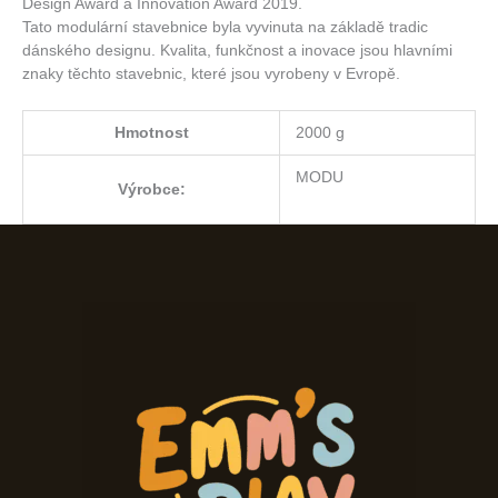
Design Award a Innovation Award 2019.
Tato modulární stavebnice byla vyvinuta na základě tradic
dánského designu. Kvalita, funkčnost a inovace jsou hlavními
znaky těchto stavebnic, které jsou vyrobeny v Evropě.
Hmotnost
2000 g
MODU
Výrobce: