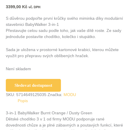
3399,00
Kč
vč. DPH
S důvěrou podpořte první krůčky svého miminka díky modulární
stavebnici BabyWalker 3-in-1
Přestavujte celou sadu podle toho, jak vaše dítě roste. Ze sady
jednoduše postavíte chodítko, kolečko i stupátko.
Sada je uložena v prostorné kartonové krabici, kterou můžete
využít pro přepravu svých oblíbených hraček.
Není skladem
Sledovat dostupnost
SKU:
5714649125035
Značka:
MODU
Popis
3-in-1 BabyWalker Burnt Orange / Dusty Green
Dětské chodítko 3 v 1 od firmy MODU podporuje rané
dovednosti chůze a je plné zábavných a poutavých funkcí, které