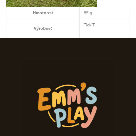
Hmotnost
85 g
TickiT
Výrobce: