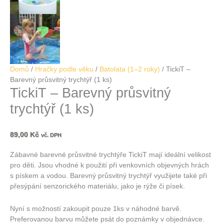
Domů
/
Hračky podle věku
/
Batolata (1–2 roky)
/ TickiT –
Barevný průsvitný trychtýř (1 ks)
TickiT – Barevný průsvitný
trychtýř (1 ks)
89,00
Kč
vč. DPH
Zábavné barevné průsvitné trychtýře TickiT mají ideální velikost
pro děti. Jsou vhodné k použití při venkovních objevných hrách
s pískem a vodou. Barevný průsvitný trychtýř využijete také při
přesýpání senzorického materiálu, jako je rýže či písek.
Nyní s možností zakoupit pouze 1ks v náhodné barvě.
Preferovanou barvu můžete psát do poznámky v objednávce.