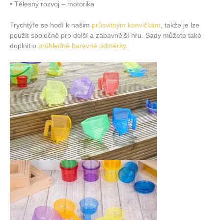
• Tělesný rozvoj – motorika
Trychtýře se hodí k našim
průsvitným konvičkám
, takže je lze
použít společně pro delší a zábavnější hru. Sady můžete také
doplnit o
průhledné barevné odměrky
.