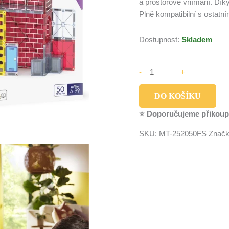
a prostorové vnímání. Dík
Plně kompatibilní s ostatn
Dostupnost:
Skladem
-
+
DO KOŠÍKU
⭐ Doporučujeme přikoup
SKU:
MT-252050FS
Znač