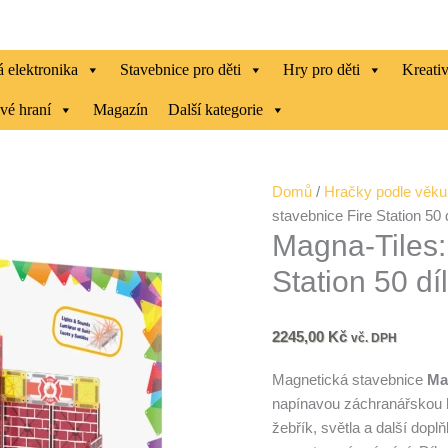
 elektronika
Stavebnice pro děti
Hry pro děti
Kreati
vé hraní
Magazín
Další kategorie
Magna-
Domů
/
Hračky podle věku
Tiles:
stavebnice Fire Station 50 
Magna-Tiles:
Magnetická
stavebnice
Station 50 dí
Fire
Station
50
2245,00
Kč
vč. DPH
dílů
Magnetická stavebnice
Mag
množství
napínavou záchranářskou hr
žebřík, světla a další do