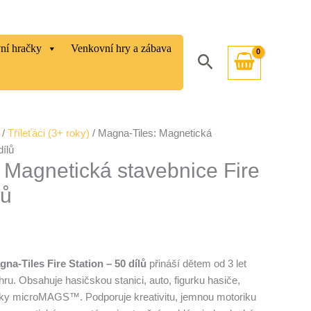
vní hračky
Venkovní hry a zábava
Hledat
/
Tříleťáci (3+ roky)
/ Magna-Tiles: Magnetická
dílů
 Magnetická stavebnice Fire
lů
na‑Tiles Fire Station – 50 dílů
přináší dětem od 3 let
u. Obsahuje hasičskou stanici, auto, figurku hasiče,
plňky microMAGS™. Podporuje kreativitu, jemnou motoriku