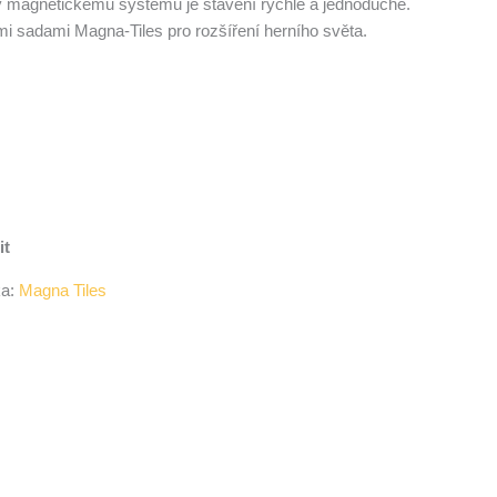
y magnetickému systému je stavění rychlé a jednoduché.
ími sadami Magna‑Tiles pro rozšíření herního světa.
it
ka:
Magna Tiles