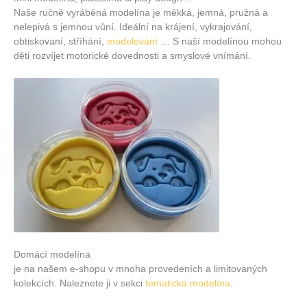
Naše ručně vyráběná modelína je měkká, jemná, pružná a
nelepivá s jemnou vůní. Ideální na krájení, vykrajování,
obtiskovaní, stříhání,
modelování
… S naší modelínou mohou
děti rozvíjet motorické dovednosti a smyslové vnímání.
Domácí modelína
je na našem e-shopu v mnoha provedeních a limitovaných
kolekcích. Naleznete ji v sekci
tematická modelína
.