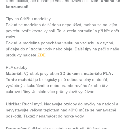
Není toxická, ale obsahuje větší množství soli.
Není určena ke
konzumaci!
Tipy na údržbu modelíny
Pokud se modelína delší dobu nepoužívá, mohou se na jejím
povrchu tvořit krystalky soli. To je zcela normální a při hře opět
zmizí.
Pokud je modelína ponechána venku na vzduchu a osychá,
přidejte do ní trochu vody nebo oleje. Další tipy na péči o naše
produkty najdete
ZDE
.
PLA ozdoby
Materiál:
Výrobek je vyroben
3D tiskem
z
materiálu PLA .
Tento materiál
je biologicky plně odbouratelný materiál,
vyráběný z kukuřičného nebo bramborového škrobu či z
cukrové třtiny. Je stále více průmyslově využíván.
Údržba:
Ruční mytí. Nedávejte ozdoby do myčky na nádobí a
nevystavujte velkým teplotám nad 40°C může se nenávratně
poškodit. Taktéž nenamáčet do horké vody.
Doporučení:
Skladujte v suchém prostředí. Při špatném