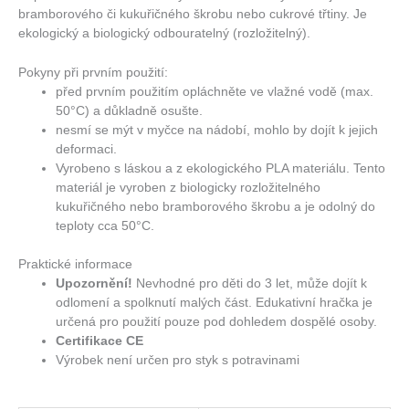
bramborového či kukuřičného škrobu nebo cukrové třtiny. Je
ekologický a biologický odbouratelný (rozložitelný).
Pokyny při prvním použití:
před prvním použitím opláchněte ve vlažné vodě (max.
50°C) a důkladně osušte.
nesmí se mýt v myčce na nádobí, mohlo by dojít k jejich
deformaci.
Vyrobeno s láskou a z ekologického PLA materiálu. Tento
materiál je vyroben z biologicky rozložitelného
kukuřičného nebo bramborového škrobu a je odolný do
teploty cca 50°C.
Praktické informace
Upozornění!
Nevhodné pro děti do 3 let, může dojít k
odlomení a spolknutí malých část. Edukativní hračka je
určená pro použití pouze pod dohledem dospělé osoby.
Certifikace CE
Výrobek není určen pro styk s potravinami