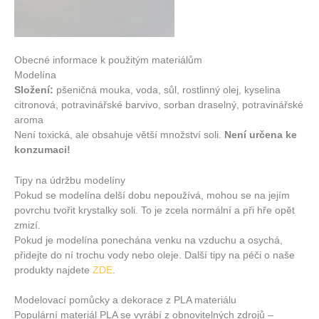
Obecné informace k použitým materiálům
Modelína
Složení:
pšeničná mouka, voda, sůl, rostlinný olej, kyselina
citronová, potravinářské barvivo, sorban draselný, potravinářské
aroma
Není toxická, ale obsahuje větší množství soli.
Není určena ke
konzumaci!
Tipy na údržbu modelíny
Pokud se modelína delší dobu nepoužívá, mohou se na jejím
povrchu tvořit krystalky soli. To je zcela normální a při hře opět
zmizí.
Pokud je modelína ponechána venku na vzduchu a osychá,
přidejte do ní trochu vody nebo oleje. Další tipy na péči o naše
produkty najdete
ZDE
.
Modelovací pomůcky a dekorace z PLA materiálu
Populární materiál PLA se vyrábí z obnovitelných zdrojů –