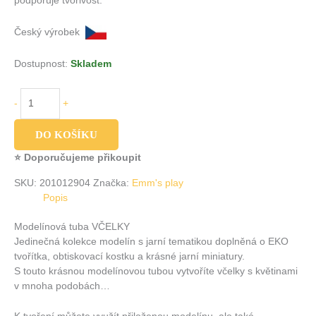
podporuje tvořivost.
Český výrobek
Dostupnost:
Skladem
-
+
DO KOŠÍKU
⭐ Doporučujeme přikoupit
SKU:
201012904
Značka:
Emm's play
Popis
Modelínová tuba VČELKY
Jedinečná kolekce modelín s jarní tematikou doplněná o EKO
tvořítka, obtiskovací kostku a krásné jarní miniatury.
S touto krásnou modelínovou tubou vytvoříte včelky s květinami
v mnoha podobách…