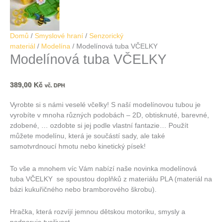
Domů
/
Smyslové hraní
/
Senzorický
materiál
/
Modelína
/ Modelínová tuba VČELKY
Modelínová tuba VČELKY
389,00
Kč
vč. DPH
Vyrobte si s námi veselé včelky! S naší modelínovou tubou je
vyrobíte v mnoha různých podobách – 2D, obtisknuté, barevné,
zdobené, … ozdobte si jej podle vlastní fantazie… Použít
můžete modelínu, která je součástí sady, ale také
samotvrdnoucí hmotu nebo kinetický písek!
To vše a mnohem víc Vám nabízí naše novinka modelínová
tuba VČELKY se spoustou doplňků z materiálu PLA (materiál na
bázi kukuřičného nebo bramborového škrobu).
Hračka, která rozvíjí jemnou dětskou motoriku, smysly a