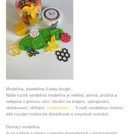
Modelína, plastelína či play dough…
Naše ručně vyráběná modelína je měkká, jemná, pružná a
nelepivá s jemnou vůní. Ideální na krájení, vykrajování,
obtiskovaní, stříhání,
modelování
… S naší modelínou mohou
děti rozvíjet motorické dovednosti a smyslové vnímání.
Domácí modelína
je na našem e-shopu v mnoha provedeních a limitovaných