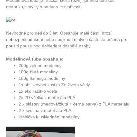
Modelínová tuba je hračka, která rozvíjí jemnou dětskou
motoriku, smysly a podporuje tvořivost.
Nevhodné pro děti do 3 let. Obsahuje malé části, hrozí
nebezpečí udušení nebo spolknutí malých částí. Je určená pro
použití pouze pod dohledem dospělé osoby
Modelínová tuba obsahuje:
200g zelené modelíny
100g žluté modelíny
100g flamingo modelíny
1x obtiskovací kostka Ze života včely
1x eko razítko včela
2x 2D včelka z materiálu PLA
2 x plástev (medová/žlutá + černá barva) z PLA materiálu
2 x květina z materiálu PLA
krabička k uskladnění modelíny