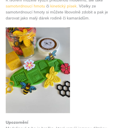
K tvoření můžete využít přiloženou modelínu, ale také
samotvrdnoucí hmotu
či
kinetický písek
. Včelky ze
samotvrdnoucí hmoty si můžete libovolně zdobit a pak je
darovat jako malý dárek rodině či kamarádům.
Upozornění