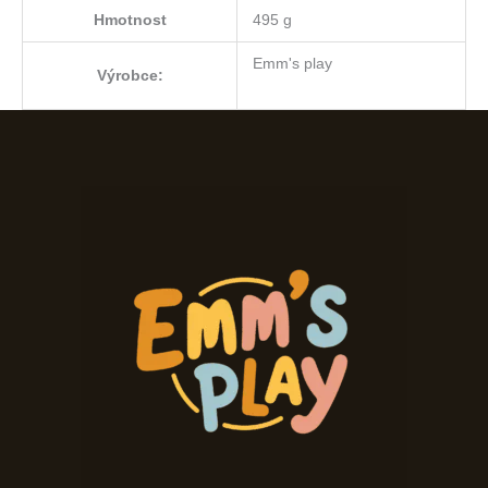
Hmotnost
495 g
Emm's play
Výrobce: