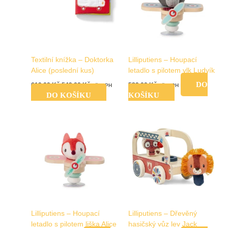
Textilní knížka – Doktorka
Lilliputiens – Houpací
Alice (poslední kus)
letadlo s pilotem vlk Ludvík
DO
619,00
Kč
549,00
Kč
539,00
Kč
vč. DPH
vč. DPH
DO KOŠÍKU
KOŠÍKU
Lilliputiens – Houpací
Lilliputiens – Dřevěný
letadlo s pilotem liška Alice
hasičský vůz lev Jack