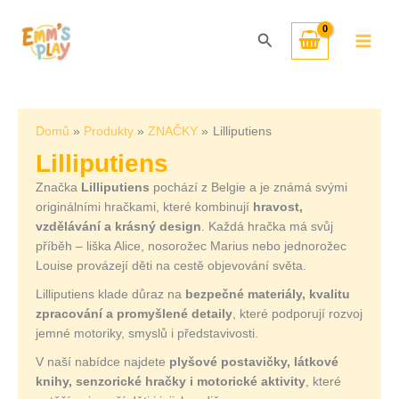
Přeskočit
Seřazeno
na
od
Hledat
obsah
nejnovějších
Domů
Produkty
ZNAČKY
Lilliputiens
Lilliputiens
Značka
Lilliputiens
pochází z Belgie a je známá svými
originálními hračkami, které kombinují
hravost,
vzdělávání a krásný design
. Každá hračka má svůj
příběh – liška Alice, nosorožec Marius nebo jednorožec
Louise provázejí děti na cestě objevování světa.
Lilliputiens klade důraz na
bezpečné materiály, kvalitu
zpracování a promyšlené detaily
, které podporují rozvoj
jemné motoriky, smyslů i představivosti.
V naší nabídce najdete
plyšové postavičky, látkové
knihy, senzorické hračky i motorické aktivity
, které