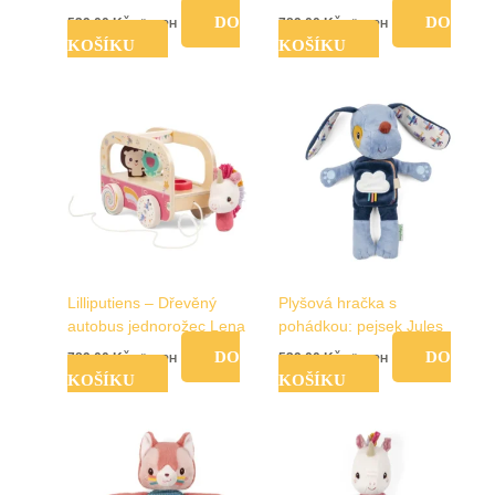
DO
DO
539,00
Kč
789,00
Kč
vč. DPH
vč. DPH
KOŠÍKU
KOŠÍKU
Lilliputiens – Dřevěný
Plyšová hračka s
autobus jednorožec Lena
pohádkou: pejsek Jules
DO
DO
789,00
Kč
539,00
Kč
vč. DPH
vč. DPH
KOŠÍKU
KOŠÍKU