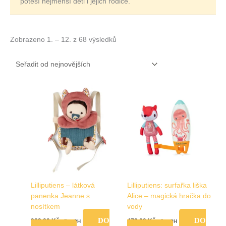
potěší nejmenší děti i jejich rodiče.
Zobrazeno 1. – 12. z 68 výsledků
Lilliputiens – látková
Lilliputiens: surfařka liška
panenka Jeanne s
Alice – magická hračka do
nosítkem
vody
DO
DO
989,00
Kč
479,00
Kč
vč. DPH
vč. DPH