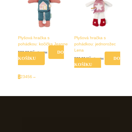
Plyšová hračka s
Plyšová hračka s
pohádkou: kočička Jeanne
pohádkou: jednorožec
Lena
DO
539,00
Kč
vč. DPH
KOŠÍKU
DO
539,00
Kč
vč. DPH
KOŠÍKU
1
2
3
4
5
6
→