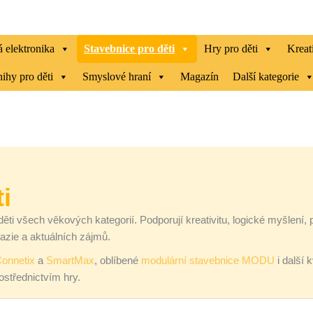
 elektronika
Stavebnice pro děti
Hry pro děti
Kreat
ihy pro děti
Smyslové hraní
Magazín
Další kategorie
i
děti všech věkových kategorií. Podporují kreativitu, logické myšlení,
azie a aktuálních zájmů.
onnetix
a
SmartMax
, oblíbené
modulární stavebnice MODU
i další 
ostřednictvím hry.