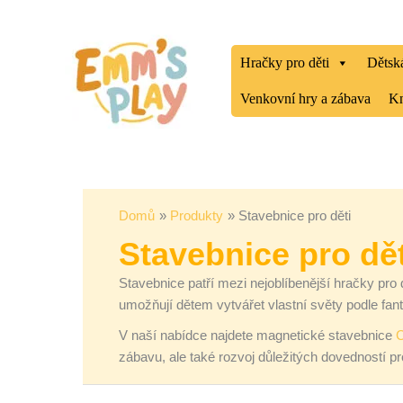
Přeskočit
Seřazeno
na
od
obsah
nejnovějších
Hračky pro děti
Dětská
Venkovní hry a zábava
Kn
Domů
Produkty
Stavebnice pro děti
Stavebnice pro dět
Stavebnice patří mezi nejoblíbenější hračky pro 
umožňují dětem vytvářet vlastní světy podle fant
V naší nabídce najdete magnetické stavebnice
C
zábavu, ale také rozvoj důležitých dovedností pr