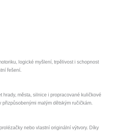
otoriku, logické myšlení, trpělivost i schopnost
tní řešení.
et hrady, města, silnice i propracované kuličkové
y přizpůsobenými malým dětským ručičkám.
rolézačky nebo vlastní originální výtvory. Díky