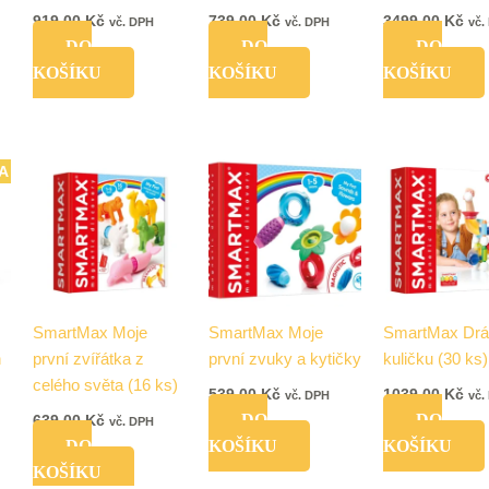
919,00
Kč
739,00
Kč
3499,00
Kč
vč. DPH
vč. DPH
vč.
DO
DO
DO
KOŠÍKU
KOŠÍKU
KOŠÍKU
A
SmartMax Moje
SmartMax Moje
SmartMax Drá
n
první zvířátka z
první zvuky a kytičky
kuličku (30 ks)
celého světa (16 ks)
539,00
Kč
1039,00
Kč
vč. DPH
vč.
DO
DO
639,00
Kč
vč. DPH
DO
KOŠÍKU
KOŠÍKU
KOŠÍKU