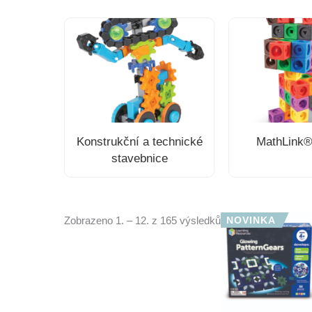
Konstrukční a technické
MathLink®
stavebnice
Zobrazeno 1. – 12. z 165 výsledků
NOVINKA