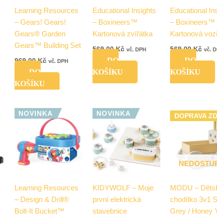
s
Learning Resources
Educational Insights
Educational In
– Gears! Gears!
– Boxineers™
– Boxineers™
Gears® Garden
Kartonová zvířátka
Kartonová vozi
Gears™ Building Set
569,00
Kč
569,00
Kč
vč. DPH
vč. 
DO
DO
969,00
Kč
vč. DPH
DO
KOŠÍKU
KOŠÍKU
KOŠÍKU
NOVINKA
NOVINKA
DOPRAVA Z
NEDOSTU
s
Learning Resources
KIDYWOLF – Moje
MODU – Děts
– Design & Drill®
první elektrická
chodítko 3v1 
Bolt-It Bucket™
stavebnice
Grey / Honey 