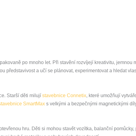
opakovaně po mnoho let. Při stavění rozvíjejí kreativitu, jemnou m
vou představivost a učí se plánovat, experimentovat a hledat vlas
. Starší děti milují
stavebnice Connetix
, které umožňují vytvář
stavebnice SmartMax
s velkými a bezpečnými magnetickými díl
evřenou hru. Děti si mohou stavět vozítka, balanční pomůcky, p