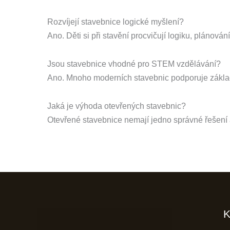
Rozvíjejí stavebnice logické myšlení?
Ano. Děti si při stavění procvičují logiku, plánován
Jsou stavebnice vhodné pro STEM vzdělávání?
Ano. Mnoho moderních stavebnic podporuje základ
Jaká je výhoda otevřených stavebnic?
Otevřené stavebnice nemají jedno správné řešení a
K