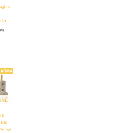
sights
dla
DPH
DARMA
PNÉ
ké
Sand
Yellow