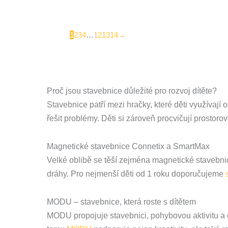
1
2
3
4
…
12
13
14
→
Proč jsou stavebnice důležité pro rozvoj dítěte?
Stavebnice patří mezi hračky, které děti využívají 
řešit problémy. Děti si zároveň procvičují prostoro
Magnetické stavebnice Connetix a SmartMax
Velké oblibě se těší zejména magnetické stavebnice
dráhy. Pro nejmenší děti od 1 roku doporučujeme
MODU – stavebnice, která roste s dítětem
MODU propojuje stavebnici, pohybovou aktivitu a ot