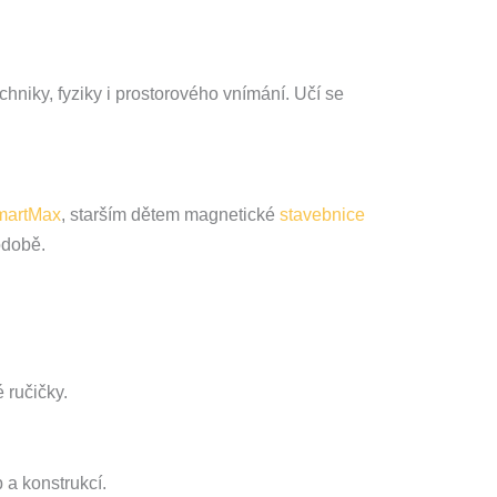
chniky, fyziky i prostorového vnímání. Učí se
martMax
, starším dětem magnetické
stavebnice
odobě.
 ručičky.
 a konstrukcí.