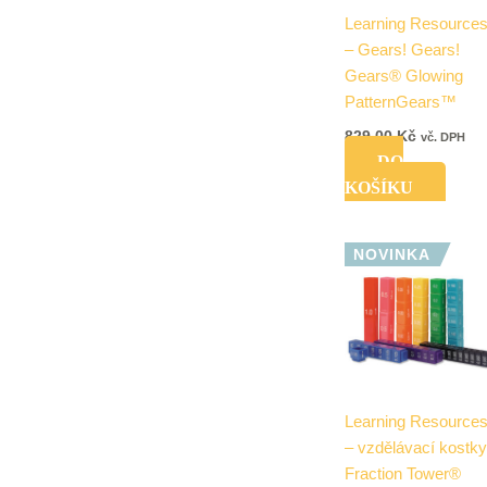
Learning Resource
– Gears! Gears!
Gears® Glowing
PatternGears™
829,00
Kč
vč. DPH
DO
KOŠÍKU
NOVINKA
Learning Resource
– vzdělávací kostky
Fraction Tower®