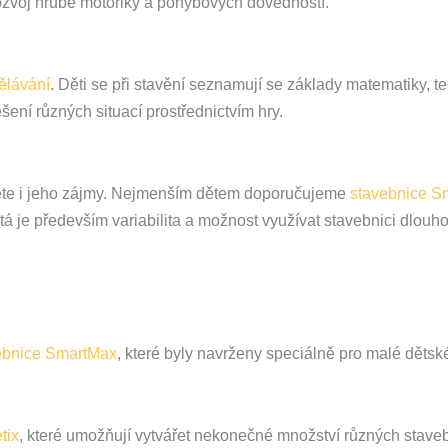
rozvoj hrubé motoriky a pohybových dovedností.
lávání
. Děti se při stavění seznamují se základy matematiky, te
šení různých situací prostřednictvím hry.
dítěte i jeho zájmy. Nejmenším dětem doporučujeme
stavebnice S
itá je především variabilita a možnost využívat stavebnici dlouh
ebnice SmartMax
, které byly navrženy speciálně pro malé dětské
tix
, které umožňují vytvářet nekonečné množství různých staveb