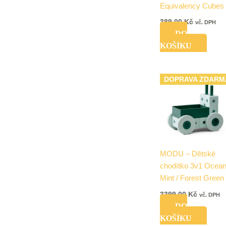
Equivalency Cubes
389,00
Kč
vč. DPH
DO
KOŠÍKU
DOPRAVA ZDARM
MODU – Dětské
chodítko 3v1 Ocea
Mint / Forest Green
3399,00
Kč
vč. DPH
DO
KOŠÍKU