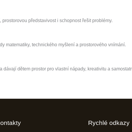
í, prostorovou představivost i schopnost řešit problémy.
y matematiky, technického myšlení a prostorového vnímání.
 dávají dětem prostor pro vlastní nápady, kreativitu a samostat
ontakty
Rychlé odkazy