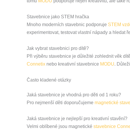
tomu
MODU
podporuje nejen kreativitu, ale také 
Stavebnice jako STEM hračka
Mnoho moderních stavebnic podporuje
STEM vzdě
experimentovat, testovat vlastní nápady a hledat ře
Jak vybrat stavebnici pro dítě?
Při výběru stavebnice je důležité zohlednit věk 
Connetix
nebo kreativní stavebnice
MODU
. Důlež
Často kladené otázky
Jaká stavebnice je vhodná pro děti od 1 roku?
Pro nejmenší děti doporučujeme
magnetické stav
Jaká stavebnice je nejlepší pro kreativní stavění?
Velmi oblíbené jsou magnetické
stavebnice Conne