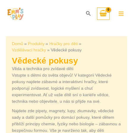
Přeskočit
Seřazeno
na
od
Hledat
obsah
nejnovějších
Domů
Produkty
Hračky pro děti
Vzdělávací hračky
Vědecké pokusy
Vědecké pokusy
Věda a technika pro zvídavé děti
Vstupte s dětmi do světa objevů! V kategorii Vědecké
pokusy najdete zábavné a interaktivní hračky, které
podporují zvídavost, logické myšlení a chuť
experimentovat. Ať už vaše dítě sní o kariéře vědce,
technika nebo objevitele, u nás si přijde na své.
Najdete zde pipety, magnety, lupy, zkumavky, vědecké
sady a další pomůcky pro domácí pokusy, které dětem
přiblíží principy chemie, fyziky nebo biologie – zábavnou a
bezpečnou formou. Vše je navrženo tak, aby děti