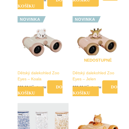
699,00
Kč
vč. DPH
KOŠÍKU
NOVINKA
NOVINKA
NEDOSTUPNÉ
Dětský dalekohled Zoo
Dětský dalekohled Zoo
Eyes – Koala
Eyes – Jelen
DO
DO
939,00
Kč
939,00
Kč
vč. DPH
vč. DPH
KOŠÍKU
KOŠÍKU