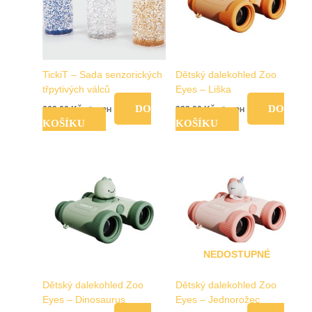
TickiT – Sada senzorických
Dětský dalekohled Zoo
třpytivých válců
Eyes – Liška
DO
DO
669,00
Kč
939,00
Kč
vč. DPH
vč. DPH
KOŠÍKU
KOŠÍKU
NEDOSTUPNÉ
Dětský dalekohled Zoo
Dětský dalekohled Zoo
Eyes – Dinosaurus
Eyes – Jednorožec