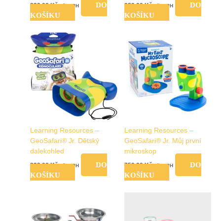
DO
DO
939,00
Kč
939,00
Kč
vč. DPH
vč. DPH
KOŠÍKU
KOŠÍKU
Learning Resources –
Learning Resources –
GeoSafari® Jr. Dětský
GeoSafari® Jr. Můj první
dalekohled
mikroskop
DO
DO
399,00
Kč
759,00
Kč
vč. DPH
vč. DPH
KOŠÍKU
KOŠÍKU