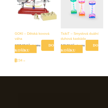
GOKI – Dětská kovová
TickiT – Smyslová duální
váha
duhová kaskáda
DO
DO
1069,00
Kč
649,00
Kč
vč. DPH
vč. DPH
KOŠÍKU
KOŠÍKU
1
2
3
4
→