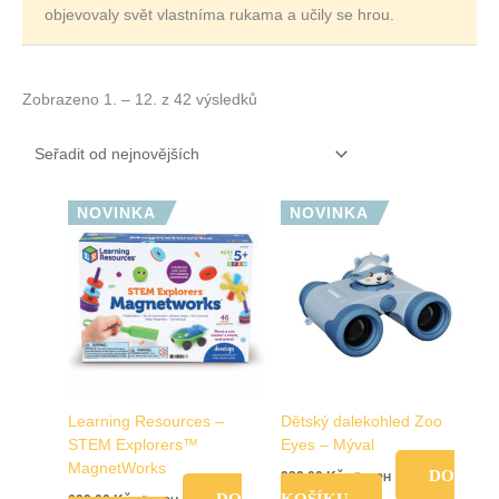
objevovaly svět vlastníma rukama a učily se hrou.
Zobrazeno 1. – 12. z 42 výsledků
NOVINKA
NOVINKA
Learning Resources –
Dětský dalekohled Zoo
STEM Explorers™
Eyes – Mýval
MagnetWorks
DO
939,00
Kč
vč. DPH
DO
KOŠÍKU